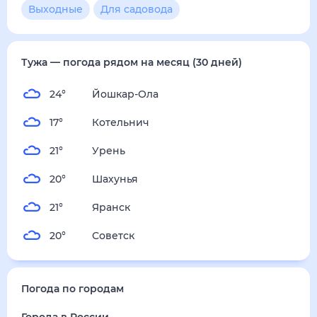
Выходные
Для садовода
Тужа
— погода рядом
на месяц (30 дней)
24
°
Йошкар-Ола
17
°
Котельнич
21
°
Урень
20
°
Шахунья
21
°
Яранск
20
°
Советск
Погода по городам