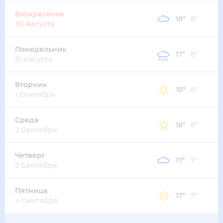
Воскресенье
18
°
8
°
30 Августа
Понедельник
17
°
8
°
31 Августа
Вторник
18
°
8
°
1 Сентября
Среда
18
°
8
°
2 Сентября
Четверг
17
°
7
°
3 Сентября
Пятница
17
°
7
°
4 Сентября