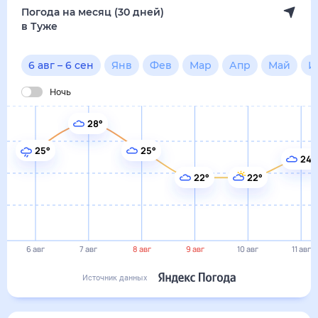
Погода на месяц (30 дней)
в Туже
6 авг
–
6 сен
Янв
Фев
Мар
Апр
Май
И
Ночь
28°
25°
25°
24°
22°
22°
6 авг
7 авг
8 авг
9 авг
10 авг
11 авг
Источник данных