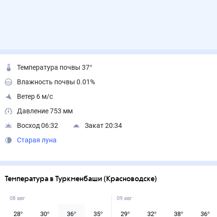
Температура почвы 37°
Влажность почвы 0.01%
Ветер 6 м/с
Давление 753 мм
Восход 06:32
Закат 20:34
Старая луна
Температура в Туркменбаши (Красноводске)
08 авг
09 авг
28
°
30
°
36
°
35
°
29
°
32
°
38
°
36
°