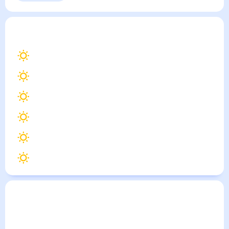
Тун
— погода рядом
на месяц (30 дней)
19
°
Берн
20
°
Цюрих
21
°
Женева
19
°
Базель
22
°
Лугано
19
°
Лозанна
Погода по городам
Города в России