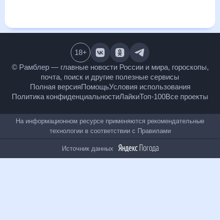
месяц, к каким изменениям нужно быть готовым и как
правильно спланировать 30 дней. Подобный прогноз
погоды в Туне, Швейцария, на 30 дней будет полезен всем,
в том числе людям, чувствительным к погодным
изменениям.
18
+
© Рамблер — главные новости России и мира,
гороскопы, почта, поиск и другие полезные сервисы
Полная версия
Помощь
Условия использования
Политика конфиденциальности
Лайки
Топ-100
Все проекты
На информационном ресурсе применяются
рекомендательные технологии в соответствии с
Правилами
Источник данных