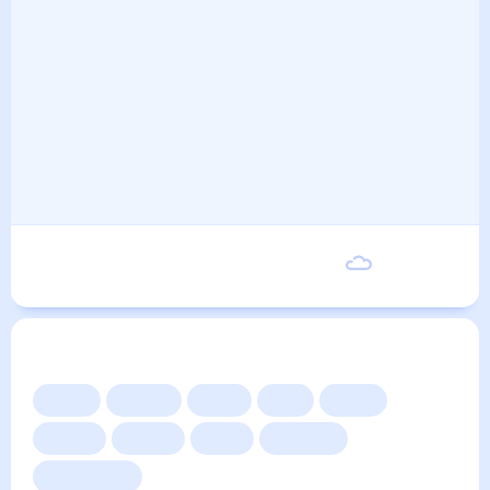
Понедельник
21
°
12
°
7 Сентября
Другие прогнозы
Сейчас
Сегодня
Завтра
3 дня
Неделя
10 дней
14 дней
Месяц
Выходные
Для садовода