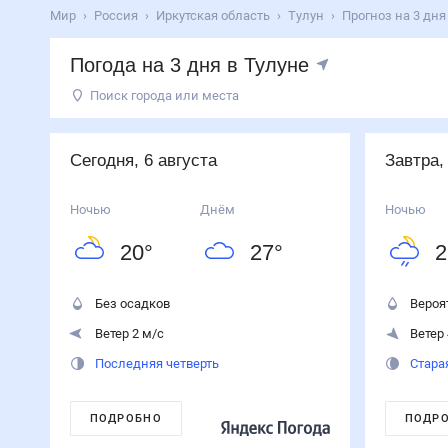
Мир
Россия
Иркутская область
Тулун
Прогноз на 3 дня
Погода на 3 дня в Тулуне
Поиск города или места
День
Температура
Осадки
Ветер
Сегодня
27
°
20
°
0
%
2
м/с
Сегодня, 6 августа
Завтра,
6
августа
Завтра
23
°
21
°
90
%
4
м/с
Ночью
Днём
Ночью
7
августа
20
°
27
°
2
Суббота
22
°
18
°
0
%
2
м/с
8
августа
Без осадков
Вероя
Ветер 2 м/с
Ветер 
Последняя четверть
Стара
ПОДРОБНО
ПОДР