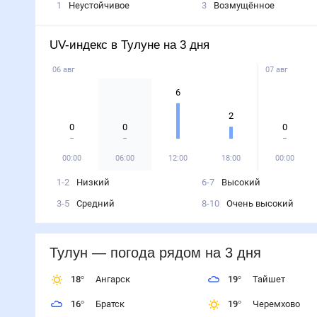
1
Неустойчивое
3
Возмущённое
UV-индекс в Тулуне на 3 дня
06 авг
07 авг
6
2
0
0
0
00:00
06:00
12:00
18:00
00:00
1-2
Низкий
6-7
Высокий
3-5
Средний
8-10
Очень высокий
Тулун
— погода рядом
на 3 дня
18
°
Ангарск
19
°
Тайшет
16
°
Братск
19
°
Черемхово