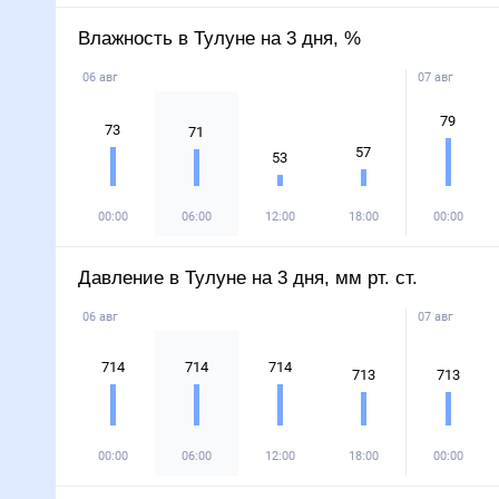
Влажность в Тулуне на 3 дня, %
06 авг
07 авг
79
73
71
57
53
00:00
06:00
12:00
18:00
00:00
Давление в Тулуне на 3 дня, мм рт. ст.
06 авг
07 авг
714
714
714
713
713
00:00
06:00
12:00
18:00
00:00