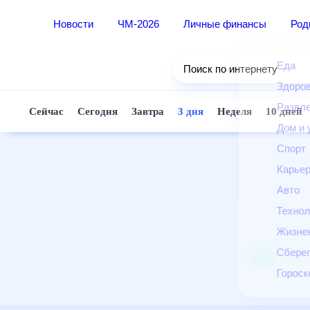
Новости
ЧМ-2026
Личные финансы
Ро
Еда
Поиск по интернету
Здор
Разв
Сейчас
Сегодня
Завтра
3 дня
Неделя
10 д
Дом 
Спор
Карь
Авто
Техн
Жизн
Сбер
Горо