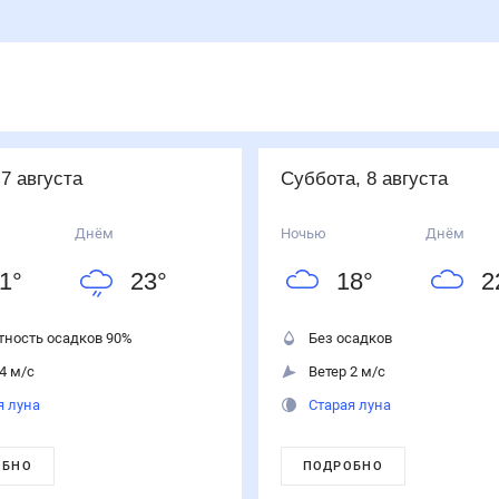
 7 августа
суббота, 8 августа
Днём
Ночью
Днём
1
°
23
°
18
°
2
тность осадков
90
%
Без осадков
4 м/с
Ветер 2 м/с
я луна
Старая луна
ОБНО
ПОДРОБНО