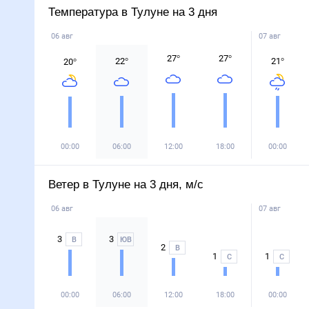
Температура в Тулуне на 3 дня
06 авг
07 авг
27
°
27
°
22
°
21
°
20
°
00:00
06:00
12:00
18:00
00:00
Ветер в Тулуне на 3 дня, м/с
06 авг
07 авг
3
3
В
ЮВ
2
В
1
1
С
С
00:00
06:00
12:00
18:00
00:00