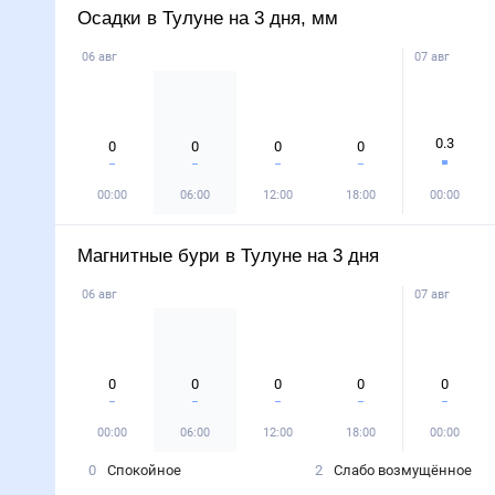
Осадки в Тулуне на 3 дня, мм
06 авг
07 авг
0.3
0
0
0
0
00:00
06:00
12:00
18:00
00:00
Магнитные бури в Тулуне на 3 дня
06 авг
07 авг
0
0
0
0
0
00:00
06:00
12:00
18:00
00:00
0
Спокойное
2
Слабо возмущённое