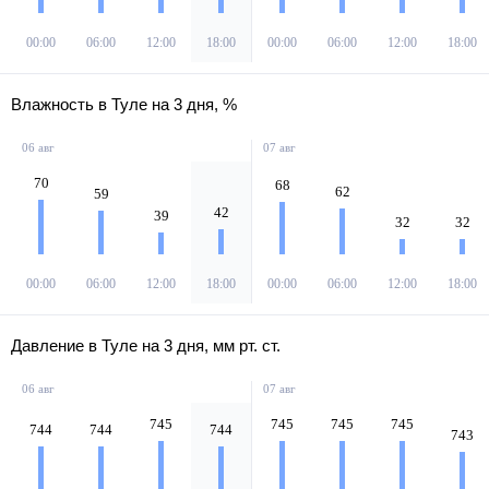
00:00
06:00
12:00
18:00
00:00
06:00
12:00
18:00
Влажность в Туле на 3 дня, %
06 авг
07 авг
70
68
62
59
42
39
32
32
00:00
06:00
12:00
18:00
00:00
06:00
12:00
18:00
Давление в Туле на 3 дня, мм рт. ст.
06 авг
07 авг
745
745
745
745
744
744
744
743