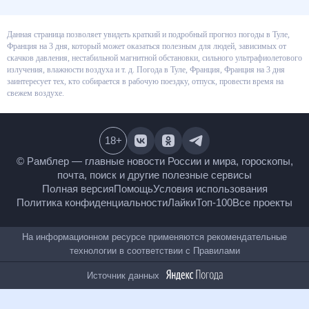
Данная страница позволяет увидеть краткий и подробный прогноз
погоды в Туле, Франция на 3 дня, который может оказаться полезным
для людей, зависимых от скачков давления, нестабильной магнитной
обстановки, сильного ультрафиолетового излучения, влажности воздуха
и т. д. Погода в Туле, Франция, Франция на 3 дня заинтересует тех, кто
собирается в рабочую поездку, отпуск, провести время на свежем
воздухе.
18
+
© Рамблер — главные новости России и мира,
гороскопы, почта, поиск и другие полезные сервисы
Полная версия
Помощь
Условия использования
Политика конфиденциальности
Лайки
Топ-100
Все проекты
На информационном ресурсе применяются
рекомендательные технологии в соответствии с
Правилами
Источник данных