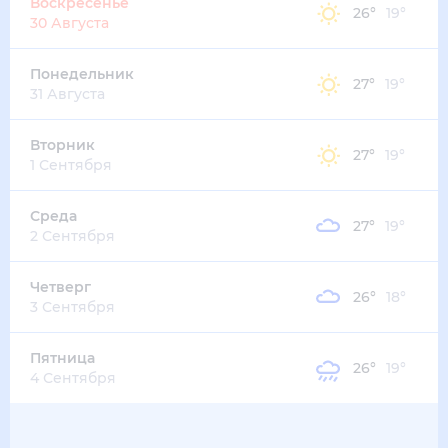
Воскресенье
26
°
19
°
30 Августа
Понедельник
27
°
19
°
31 Августа
Вторник
27
°
19
°
1 Сентября
Среда
27
°
19
°
2 Сентября
Четверг
26
°
18
°
3 Сентября
Пятница
26
°
19
°
4 Сентября