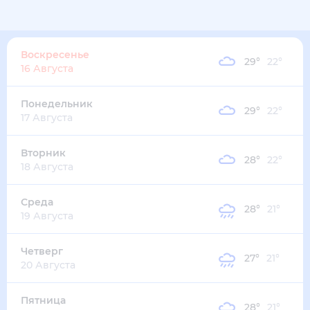
Воскресенье
29
°
22
°
16 Августа
Понедельник
29
°
22
°
17 Августа
Вторник
28
°
22
°
18 Августа
Среда
28
°
21
°
19 Августа
Четверг
27
°
21
°
20 Августа
Пятница
28
°
21
°