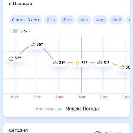
в Цзяоцзо
6 авг
–
6 сен
Янв
Фев
Мар
Апр
Май
И
Ночь
35°
32°
31°
31°
31°
30°
6 авг
7 авг
8 авг
9 авг
10 авг
11 авг
Источник данных
Сегодня