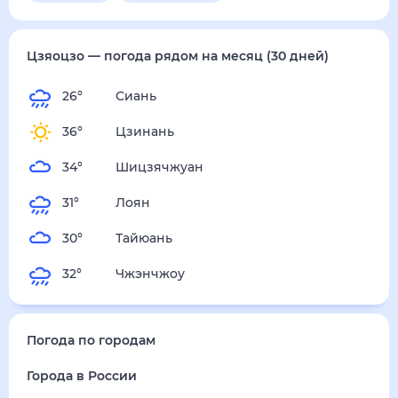
Цзяоцзо
— погода рядом
на месяц (30 дней)
26
°
Сиань
36
°
Цзинань
34
°
Шицзячжуан
31
°
Лоян
30
°
Тайюань
32
°
Чжэнчжоу
Погода по городам
Города в России