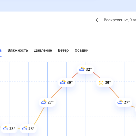
Воскресенье
,
9
а
а
Влажность
Давление
Ветер
Осадки
32°
30°
30°
27°
27°
23°
23°