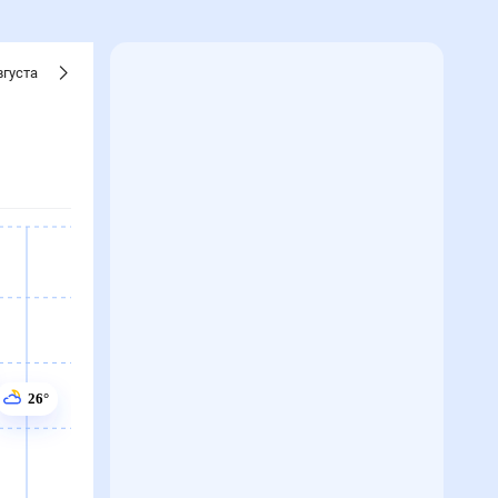
вгуста
26°