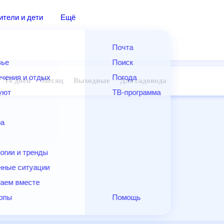
дители и дети
Ещё
Почта
овье
Поиск
лечения и отдых
Погода
ней
14 дней
Месяц
Выходные
Для садовода
и уют
ТВ-программа
т
ера
ологии и тренды
енные ситуации
егаем вместе
скопы
Помощь