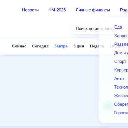
Новости
ЧМ-2026
Личные финансы
Ро
Еда
Поиск по интернету
Здор
Разв
Сейчас
Сегодня
Завтра
3 дня
Неделя
10 д
Дом 
Спор
Карь
Авто
Техн
Жизн
Сбер
Горо