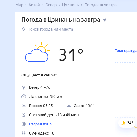
Мир
Китай
Север
Цзинань
Погода на завтра
Погода в Цзинань на завтра
Поиск города или места
31
°
Температур
Ощущается как
34
°
Ветер 4 м/с
Давление 750 мм
Восход 05:25
Закат 19:11
Световой день 13 ч 46 мин
24°
Старая луна
UV-индекс 10