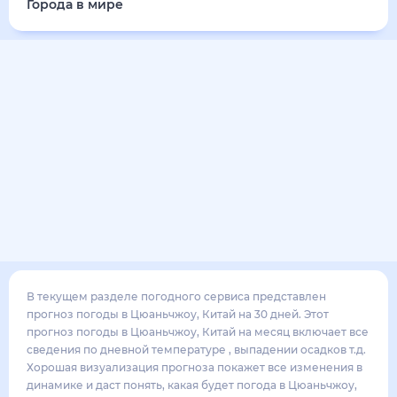
34
°
28
°
2
м/с
суббота
15 августа