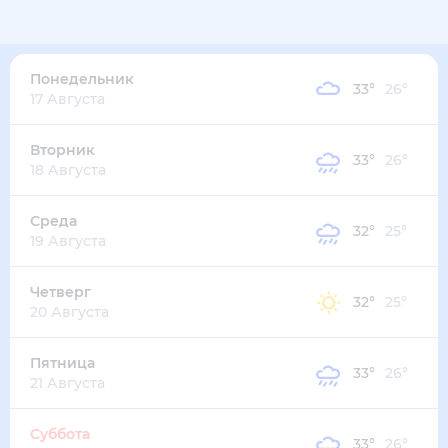
33
°
30
°
7
м/с
понедельник
10 августа