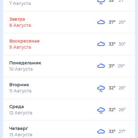
35
°
27
°
3
м/с
завтра
8 августа