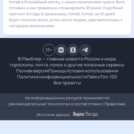
33
°
27
°
2
м/с
воскресенье
16 августа