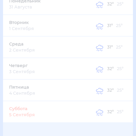
32
°
28
°
4
м/с
четверг
13 августа