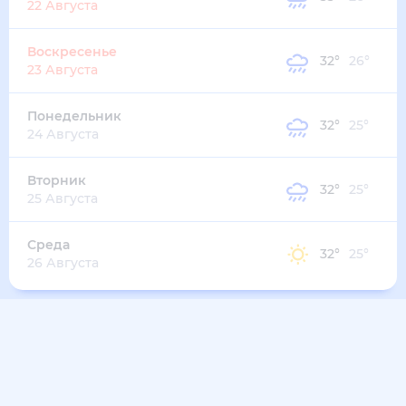
31
°
29
°
4
м/с
вторник
11 августа