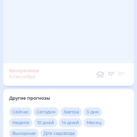
33
°
27
°
3
м/с