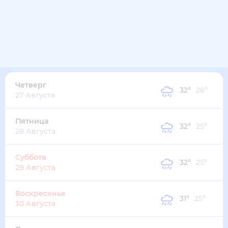
32
°
28
°
5
м/с
среда
12 августа