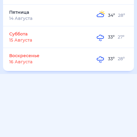
37
°
29
°
5
м/с
воскресенье
9 августа