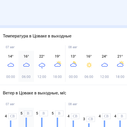
Температура в Цоваке в выходные
07 авг
08 авг
14
°
16
°
22
°
19
°
13
°
16
°
24
°
21
°
00:00
06:00
12:00
18:00
00:00
06:00
12:00
18:00
Ветер в Цоваке в выходные, м/с
07 авг
08 авг
5
5
5
В
В
В
4
4
4
4
СВ
СВ
СВ
В
3
СВ