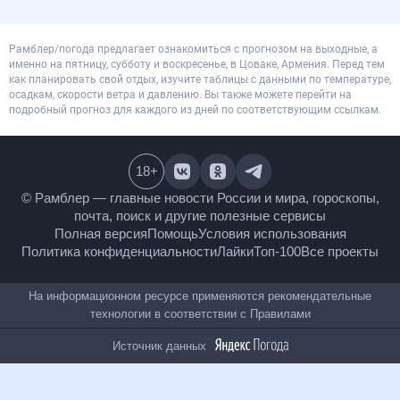
Рамблер/погода предлагает ознакомиться с прогнозом на выходные, а
именно на пятницу, субботу и воскресенье, в Цоваке, Армения. Перед тем
как планировать свой отдых, изучите таблицы с данными по температуре,
осадкам, скорости ветра и давлению. Вы также можете перейти на
подробный прогноз для каждого из дней по соответствующим ссылкам.
18
+
© Рамблер — главные новости России и мира,
гороскопы, почта, поиск и другие полезные сервисы
Полная версия
Помощь
Условия использования
Политика конфиденциальности
Лайки
Топ-100
Все проекты
На информационном ресурсе применяются
рекомендательные технологии в соответствии с
Правилами
Источник данных