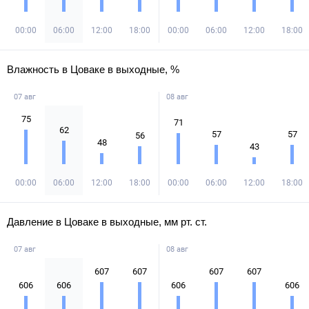
00:00
06:00
12:00
18:00
00:00
06:00
12:00
18:00
Влажность в Цоваке в выходные, %
07 авг
08 авг
75
71
62
57
57
56
48
43
00:00
06:00
12:00
18:00
00:00
06:00
12:00
18:00
Давление в Цоваке в выходные, мм рт. ст.
07 авг
08 авг
607
607
607
607
606
606
606
606