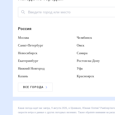
Россия
Москва
Челябинск
Санкт-Петербург
Омск
Новосибирск
Самара
Екатеринбург
Ростов-на-Дону
Нижний Новгород
Уфа
Казань
Красноярск
ВСЕ ГОРОДА
Какая погода ждет нас завтра, 9 августа 2026, в Цхинвале, Южная Осетия? Ра
температуре, влажности, скорости ветра и данные о других погодных явления