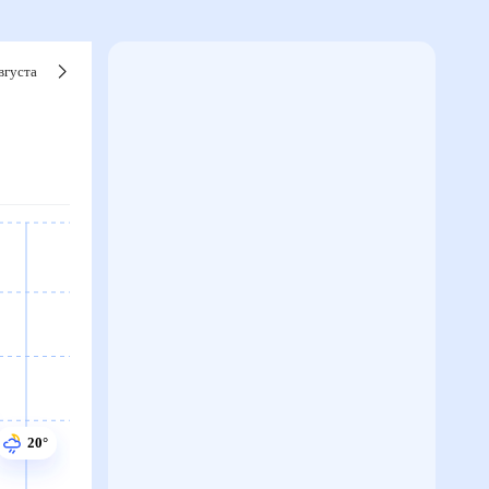
вгуста
20°