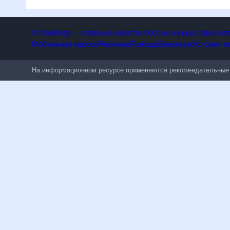
3 часа.
© Рамблер — главные новости России и мира, гороск
Мобильная версия
Реклама
Помощь
Вакансии
Условия
На информационном ресурсе применяются рекомендательн