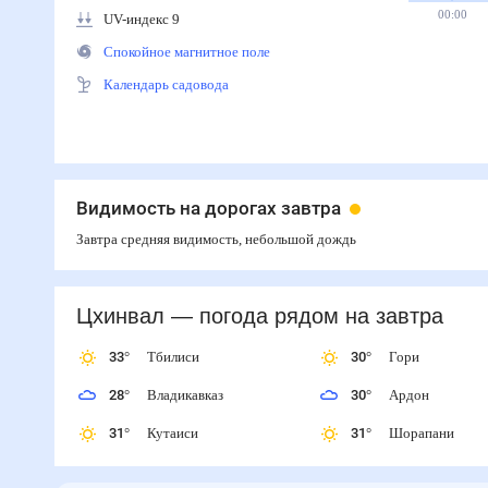
00:00
UV-индекс 9
Спокойное магнитное поле
Календарь садовода
Видимость на дорогах завтра
Завтра средняя видимость, небольшой дождь
Цхинвал
— погода рядом
на завтра
33
°
Тбилиси
30
°
Гори
28
°
Владикавказ
30
°
Ардон
31
°
Кутаиси
31
°
Шорапани