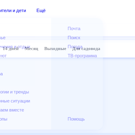
дители и дети
Ещё
Почта
овье
Поиск
лечения и отдых
Погода
ней
14 дней
Месяц
Выходные
Для садовода
и уют
ТВ-программа
т
ера
ологии и тренды
енные ситуации
егаем вместе
скопы
Помощь