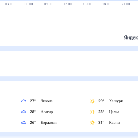
03:00
06:00
09:00
12:00
15:00
18:00
21:00
27
°
Чикола
29
°
Хашури
28
°
Алагир
23
°
Цалка
26
°
Боржоми
31
°
Каспи