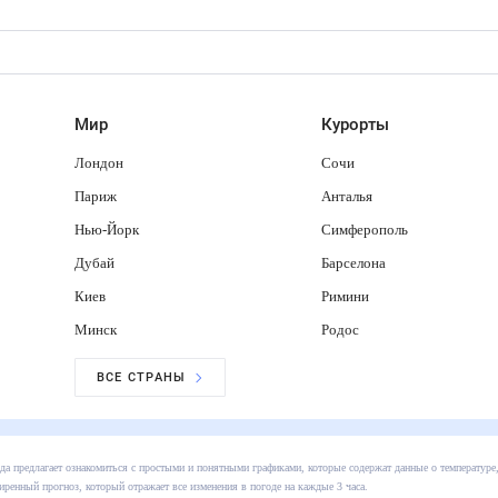
Мир
Курорты
Лондон
Сочи
Париж
Анталья
Нью-Йорк
Симферополь
Дубай
Барселона
Киев
Римини
Минск
Родос
ВСЕ СТРАНЫ
мблер/погода предлагает ознакомиться с простыми и понятными графиками, которые содержат 
х. Также обратите внимание на расширенный прогноз, который отражает все изменения в пого