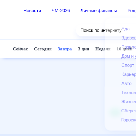
Новости
ЧМ-2026
Личные финансы
Ро
Еда
Поиск по интернету
Здор
Разв
Сейчас
Сегодня
Завтра
3 дня
Неделя
10 д
Дом 
Спор
Карь
Авто
Техн
Жизн
Сбер
Горо