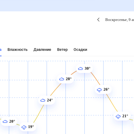
Воскресенье
,
9
а
а
Влажность
Давление
Ветер
Осадки
30°
28°
26°
24°
21°
20°
19°