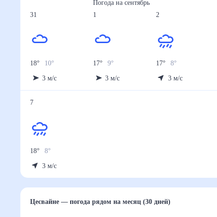
Погода на
сентябрь
31
1
2
18
°
10
°
17
°
9
°
17
°
8
°
3
м/с
3
м/с
3
м/с
7
18
°
8
°
3
м/с
Цесвайне
— погода рядом
на месяц (30 дней)