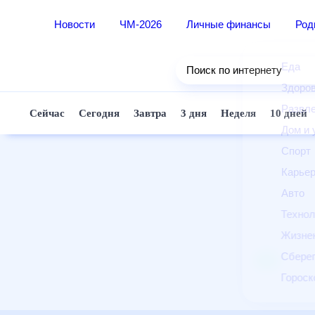
Новости
ЧМ-2026
Личные финансы
Ро
Еда
Поиск по интернету
Здор
Разв
Сейчас
Сегодня
Завтра
3 дня
Неделя
10 д
Дом 
Спор
Карь
Авто
Техн
Жизн
Сбер
Горо