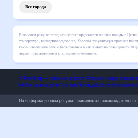
Все города
В текущем разделе погодного сервиса представлен прогноз
включает все сведения по дневной температуре , выпадени
динамике и даст понять, какая будет погода в Цесвайне в
спланировать 30 дней. Подобный прогноз погоды в Цесвайне
к погодным изменениям.
© Рамблер — главные новости России и мира, гороск
Мобильная версия
Реклама
Помощь
Вакансии
Условия
На информационном ресурсе применяются рекомендательн