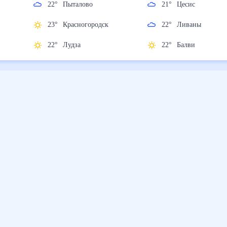
22
°
Пыталово
21
°
Цесис
23
°
Красногородск
22
°
Ливаны
22
°
Лудза
22
°
Балви