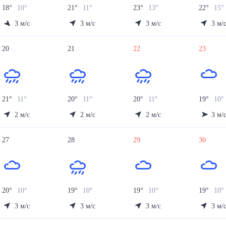
18
°
10
°
21
°
11
°
23
°
13
°
22
°
15
°
3
м/с
3
м/с
3
м/с
3
м/
20
21
22
23
21
°
11
°
20
°
11
°
20
°
11
°
19
°
10
°
2
м/с
2
м/с
2
м/с
3
м/
27
28
29
30
20
°
10
°
19
°
10
°
19
°
10
°
19
°
10
°
3
м/с
3
м/с
3
м/с
3
м/