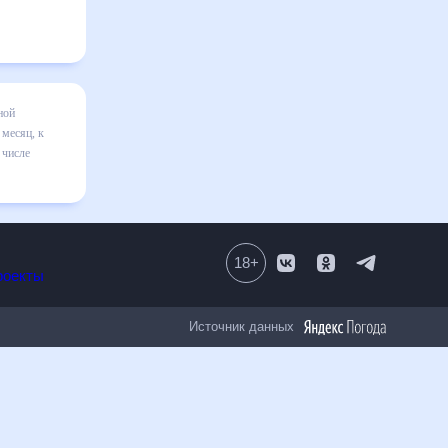
 месяц
я в
вильно
вительным
18
+
Все проекты
Источник данных