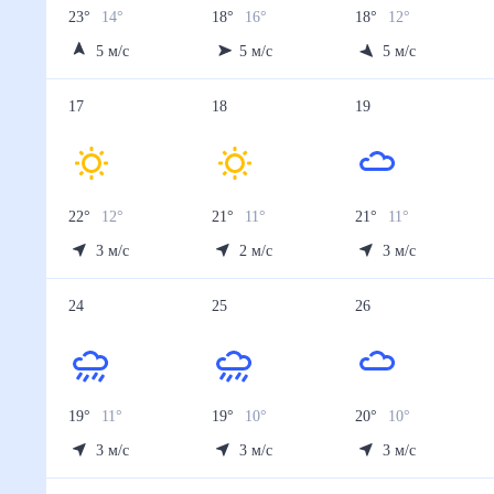
23
°
14
°
18
°
16
°
18
°
12
°
5
м/с
5
м/с
5
м/с
17
18
19
22
°
12
°
21
°
11
°
21
°
11
°
3
м/с
2
м/с
3
м/с
24
25
26
19
°
11
°
19
°
10
°
20
°
10
°
3
м/с
3
м/с
3
м/с