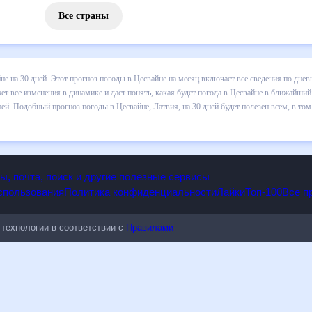
Все страны
 погоды в Цесвайне на 30 дней. Этот прогноз погоды в Цесвайне на
и осадков т.д. Хорошая визуализация прогноза покажет все изменени
 ближайший месяц, к каким изменениям нужно быть готовым и как пра
, Латвия, на 30 дней будет полезен всем, в том числе людям, чувст
опы, почта, поиск и другие полезные сервисы
 использования
Политика конфиденциальности
Лайки
Топ-100
ые технологии в соответствии с
Правилами