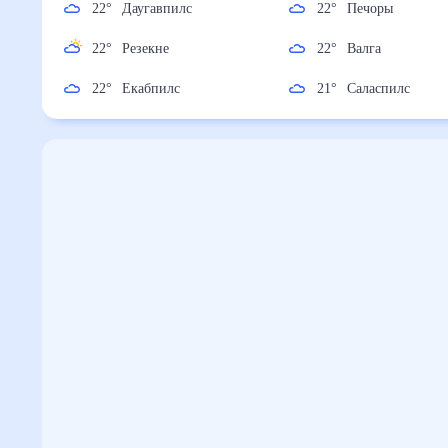
22
°
Даугавпилс
22
°
Печоры
22
°
Резекне
22
°
Валга
22
°
Екабпилс
21
°
Саласпилс