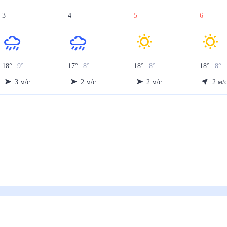
3
4
5
6
18
°
9
°
17
°
8
°
18
°
8
°
18
°
8
°
3
м/с
2
м/с
2
м/с
2
м/