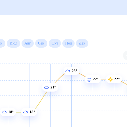
Июн
Июл
Авг
Сен
Окт
Ноя
Дек
23°
22°
22°
21°
18°
18°