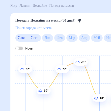
Мир
Латвия
Цесвайне
Погода на месяц
Погода в Цесвайне на месяц (30 дней)
Поиск города или места
7 авг
—
7 сен
Янв
Фев
Мар
Апр
Май
Ночь
23°
22°
22°
19°
18°