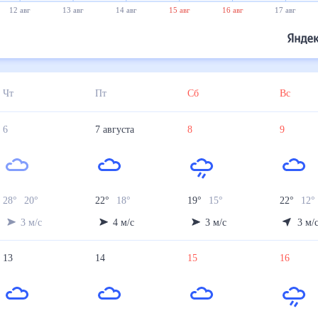
12 авг
13 авг
14 авг
15 авг
16 авг
17 авг
Чт
Пт
Сб
Вс
6
7
августа
8
9
28
°
20
°
22
°
18
°
19
°
15
°
22
°
12
°
3
м/с
4
м/с
3
м/с
3
м/
13
14
15
16