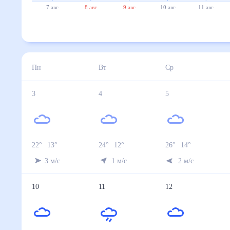
7 авг
8 авг
9 авг
10 авг
11 авг
Пн
Вт
Ср
3
4
5
22
°
13
°
24
°
12
°
26
°
14
°
3
м/с
1
м/с
2
м/с
10
11
12