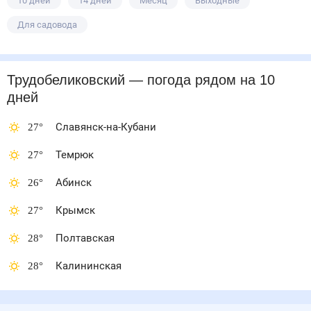
10 дней
14 дней
Месяц
Выходные
Для садовода
Трудобеликовский
— погода рядом
на 10
дней
27
°
Славянск-на-Кубани
27
°
Темрюк
26
°
Абинск
27
°
Крымск
28
°
Полтавская
28
°
Калининская