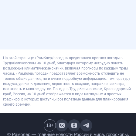
На этой странице «Рамблер/погоды» представлен прогноз погоды в
Трудобеликовском на 10 дней, благодаря которому нетрудно понять
возможные климатические скачки, включая прогнозы по каждым трем
часам. «Рамблер/погода» предоставляет возможность отследить не
только общие данные, но и очень подробную информацию: температуру
воздуха, уровень давления, вероятность осадков, направление ветра,
влажность и многое другое. Погода в Трудобеликовском, Краснодарский
край, Россия, на 10 дней отображается в виде наглядных и простых
графиков, в которых доступны все полезные данные для планирования
своего времени.
18
+
© Рамблер — главные новости России и мира,