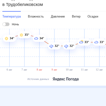
в Трудобеликовском
Температура
Влажность
Давление
Ветер
Осадки
Ночь
35°
34°
34°
33°
33°
32°
32°
6 авг
7 авг
8 авг
9 авг
10 авг
11 авг
12 авг
Источник данных