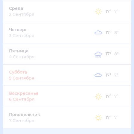
15
°
8
°
3
м/с
суббота
15 августа