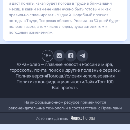
21
°
13
°
1
м/с
вторник
18 августа