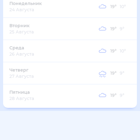
15
°
12
°
3
м/с
четверг
13 августа