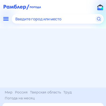
Введите город или место
Мир
Россия
Тверская область
Труд
Погода на месяц
Погода на месяц (30 дней)
в Труде
9 авг
–
9 сен
янв
фев
мар
апр
май
июн
июл
авг
сен
окт
ноя
дек
Ночь
23°
21°