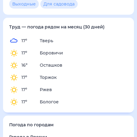
2
м/с
воскресенье
16 августа