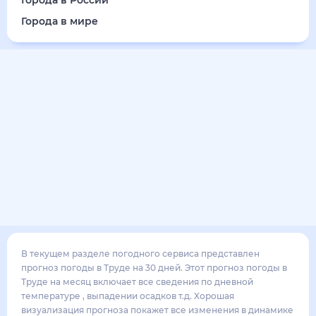
20
°
12
°
2
м/с
понедельник
17 августа