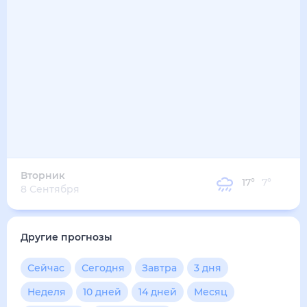
17
°
9
°