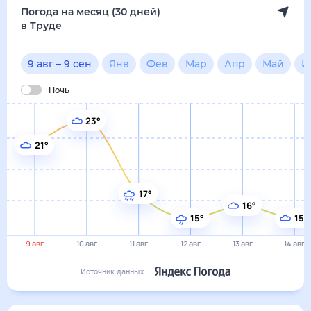
17°
16°
15°
15°
9 авг
10 авг
11 авг
12 авг
13 авг
14 авг
Источник данных
сегодня
9 августа