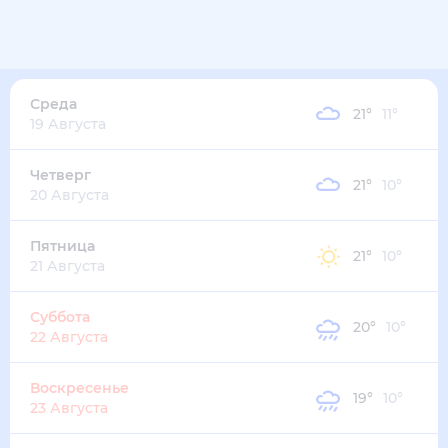
17
°
15
°
2
м/с
среда
12 августа