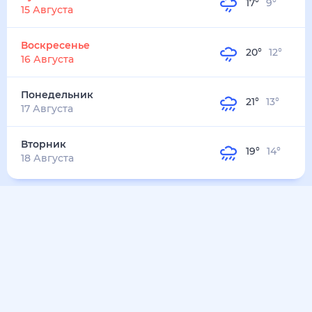
23
°
12
°
3
м/с
вторник
11 августа