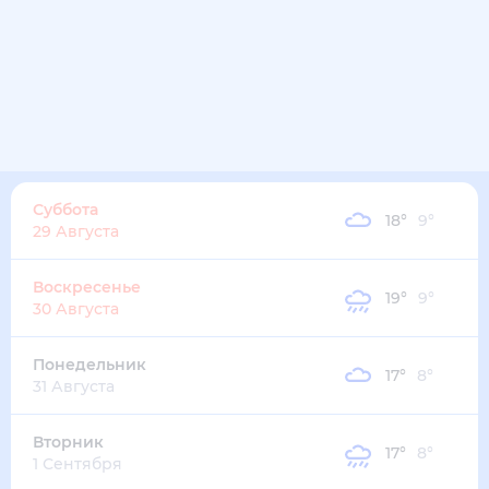
16
°
10
°
3
м/с
пятница
14 августа