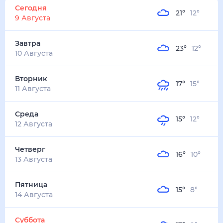
21
°
12
°
2
м/с
завтра
10 августа