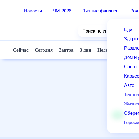
Новости
ЧМ-2026
Личные финансы
Род
Еда
Поиск по интернету
Здоро
Развле
Сейчас
Сегодня
Завтра
3 дня
Неделя
10 дней
Дом и 
Спорт
Карье
Авто
Технол
Жизне
Сберег
Горос