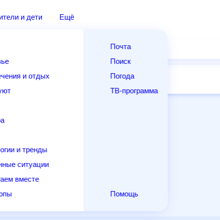
ители и дети
Ещё
Почта
вье
Поиск
чения и отдых
Погода
14 дней
Месяц
Выходные
Для садовода
уют
ТВ-программа
ра
огии и тренды
нные ситуации
аем вместе
копы
Помощь