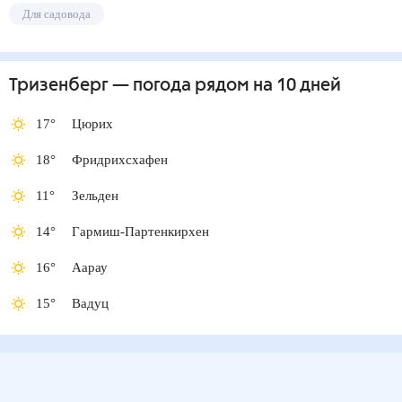
Для садовода
Тризенберг
— погода рядом
на 10 дней
17
°
Цюрих
18
°
Фридрихсхафен
11
°
Зельден
14
°
Гармиш-Партенкирхен
16
°
Аарау
15
°
Вадуц