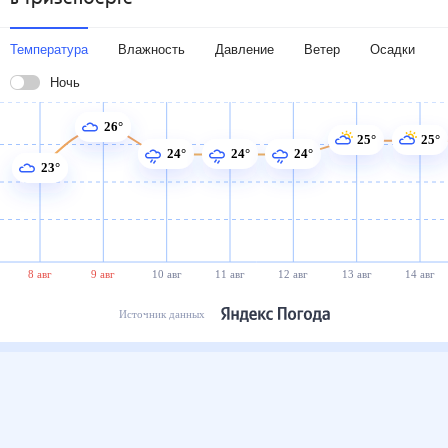
Температура
Влажность
Давление
Ветер
Осадки
Ночь
26°
25°
25°
24°
24°
24°
23°
8 авг
9 авг
10 авг
11 авг
12 авг
13 авг
14 авг
Источник данных