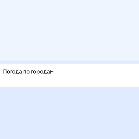
Погода по городам
Города в России
Города в мире