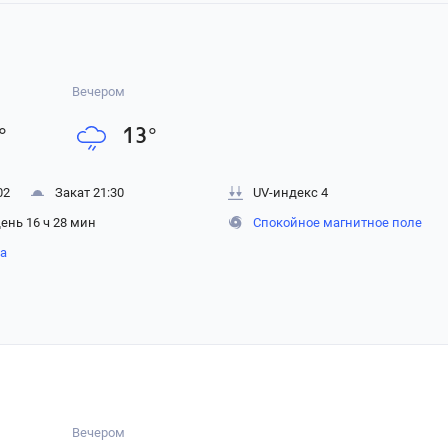
Вечером
°
13
°
02
Закат 21:30
UV-индекс 4
ень 16 ч 28 мин
Спокойное магнитное поле
на
Вечером