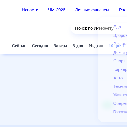
Новости
ЧМ-2026
Личные финансы
Ро
Еда
Поиск по интернету
Здор
Разв
Сейчас
Сегодня
Завтра
3 дня
Неделя
10 д
Дом 
Спор
Карь
Авто
Техн
Жизн
Сбер
Горо