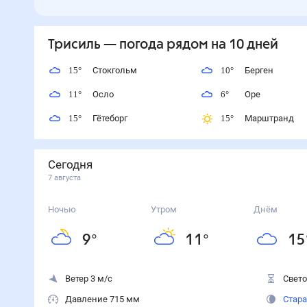
Трисиль
— погода рядом
на 10 дней
15
°
Стокгольм
10
°
Берген
11
°
Осло
6
°
Оре
15
°
Гётеборг
15
°
Марштранд
Сегодня
7 августа
Ночью
Утром
Днём
9
°
11
°
15
Ветер 3 м/с
Свето
Давление 715 мм
Стара