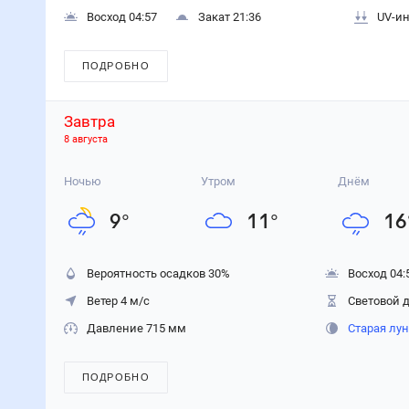
Восход 04:57
Закат 21:36
UV-ин
ПОДРОБНО
Завтра
8 августа
Ночью
Утром
Днём
9
°
11
°
16
Вероятность осадков
30
%
Восход 04:
Ветер 4 м/с
Световой д
Давление 715 мм
Старая лу
ПОДРОБНО