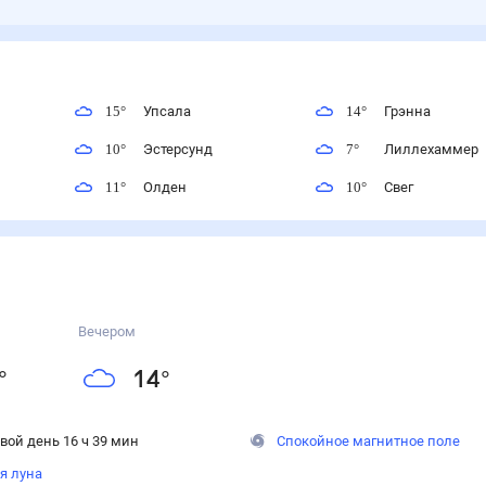
15
°
Упсала
14
°
Грэнна
10
°
Эстерсунд
7
°
Лиллехаммер
11
°
Олден
10
°
Свег
Вечером
°
14
°
вой день 16 ч 39 мин
Спокойное магнитное поле
я луна