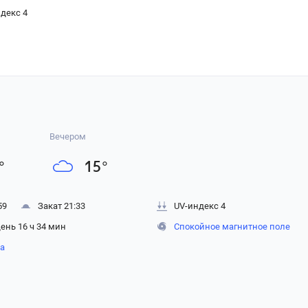
декс 4
Вечером
°
15
°
59
Закат 21:33
UV-индекс 4
ень 16 ч 34 мин
Спокойное магнитное поле
на