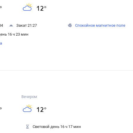
°
12
°
04
Закат 21:27
Спокойное магнитное поле
ень 16 ч 23 мин
на
Вечером
°
12
°
Световой день 16 ч 17 мин