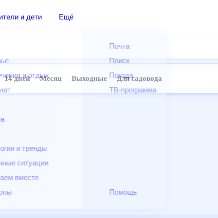
дители и дети
Ещё
Почта
овье
Поиск
лечения и отдых
Погода
ней
14 дней
Месяц
Выходные
Для садовода
и уют
ТВ-программа
т
ера
ологии и тренды
енные ситуации
егаем вместе
скопы
Помощь