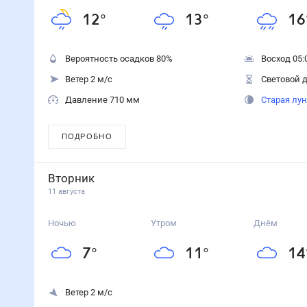
12
°
13
°
16
Вероятность осадков
80
%
Восход 05:
Ветер 2 м/с
Световой д
Давление 710 мм
Старая лу
ПОДРОБНО
Вторник
11 августа
Ночью
Утром
Днём
7
°
11
°
14
Ветер 2 м/с