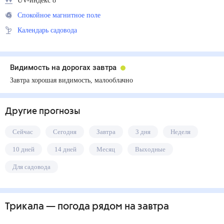
UV-индекс 8
Спокойное магнитное поле
Календарь садовода
Видимость на дорогах завтра
Завтра хорошая видимость, малооблачно
Другие прогнозы
Сейчас
Сегодня
Завтра
3 дня
Неделя
10 дней
14 дней
Месяц
Выходные
Для садовода
Трикала
— погода рядом
на завтра