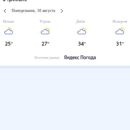
Понедельник
,
10
августа
Ночью
Утром
Днём
Вечером
25
°
27
°
34
°
31
°
Источник данных