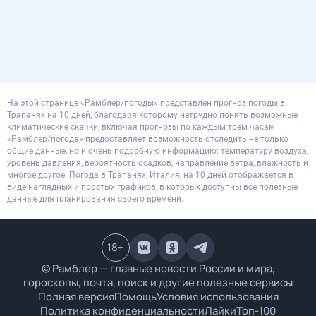
На этой странице «Рамблер/погоды» представлен прогноз погоды в
Трапанях на 10 дней, благодаря которому нетрудно понять возможные
климатические скачки, включая прогнозы по каждым трем часам.
«Рамблер/погода» предоставляет возможность отследить не только
общие данные, но и очень подробную информацию: температуру воздуха,
уровень давления, вероятность осадков, направление ветра, влажность и
многое другое. Погода в Трапанях, Италия, на 10 дней отображается в
виде наглядных и простых графиков, в которых доступны все полезные
данные для планирования своего времени.
18
+
© Рамблер — главные новости России и мира,
гороскопы, почта, поиск и другие полезные сервисы
Полная версия
Помощь
Условия использования
Политика конфиденциальности
Лайки
Топ-100