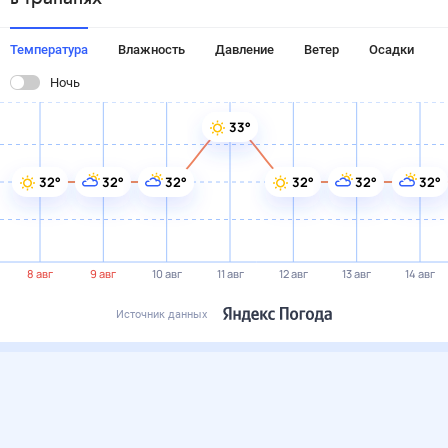
Температура
Влажность
Давление
Ветер
Осадки
Ночь
33°
32°
32°
32°
32°
32°
32°
8 авг
9 авг
10 авг
11 авг
12 авг
13 авг
14 авг
Источник данных