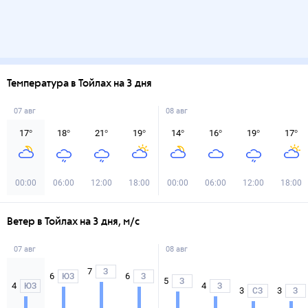
Температура в Тойлах на 3 дня
07 авг
08 авг
17
°
18
°
21
°
19
°
14
°
16
°
19
°
17
°
00:00
06:00
12:00
18:00
00:00
06:00
12:00
18:00
Ветер в Тойлах на 3 дня, м/с
07 авг
08 авг
7
З
6
6
ЮЗ
З
5
З
4
4
ЮЗ
З
3
3
СЗ
З