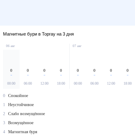
Магнитные бури в Торгау на 3 дня
06 авг
07 авг
0
0
0
0
0
0
0
0
00:00
06:00
12:00
18:00
00:00
06:00
12:00
18:00
0
Спокойное
1
Неустойчивое
2
Слабо возмущённое
3
Возмущённое
4
Магнитная буря