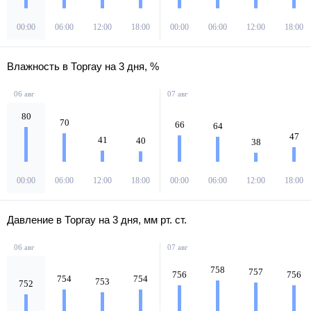
00:00
06:00
12:00
18:00
00:00
06:00
12:00
18:00
Влажность в Торгау на 3 дня, %
06 авг
07 авг
80
70
66
64
47
41
40
38
00:00
06:00
12:00
18:00
00:00
06:00
12:00
18:00
Давление в Торгау на 3 дня, мм рт. ст.
06 авг
07 авг
758
757
756
756
754
754
753
752