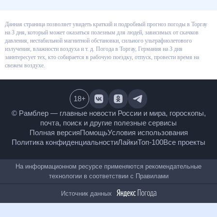
Данная страница позволяет увидеть краткий и подробный прогноз
погоды в Торгау на 3 дня, который может оказаться полезным для людей,
зависимых от скачков давления, нестабильной магнитной обстановки,
сильного ультрафиолетового излучения, влажности воздуха и т. д.
Погода в Торгау, Германия на 3 дня заинтересует тех, кто собирается в
рабочую поездку, отпуск, провести время на свежем воздухе.
18
+
© Рамблер — главные новости России и мира,
гороскопы, почта, поиск и другие полезные сервисы
Полная версия
Помощь
Условия использования
Политика конфиденциальности
Лайки
Топ-100
Все проекты
На информационном ресурсе применяются
рекомендательные технологии в соответствии с
Правилами
Источник данных