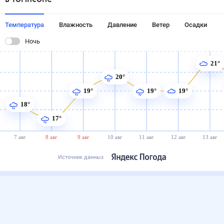
Температура
Влажность
Давление
Ветер
Осадки
Ночь
21°
20°
19°
19°
19°
18°
17°
7 авг
8 авг
9 авг
10 авг
11 авг
12 авг
13 авг
Источник данных