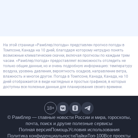
На этой странице «Рамблер/погоды» представлен прогноз погоды в
Томпсоне, Канада на 10 дней, благодаря которому нетрудно понять
возможные климатические скачки, включая прогнозы по каждым трем
часам. «Рамблер/погода» предоставляет возможность отследить не
только общие данные, но и очень подробную информацию: температуру
воздуха, уровень давления, вероятность осадков, направление ветра,
влажность и многое другое. Погода в Томпсоне, Канада, Канада, на 10
дней отображается в виде наглядных и простых графиков, в которых
доступны все полезные данные для планирования своего времени.
18
+
© Рамблер — главные новости России и мира,
гороскопы, почта, поиск и другие полезные сервисы
Полная версия
Помощь
Условия использования
Политика конфиденциальности
Лайки
Топ-100