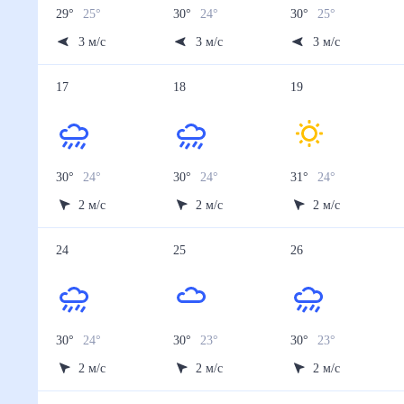
29
°
25
°
30
°
24
°
30
°
25
°
3
м/с
3
м/с
3
м/с
17
18
19
30
°
24
°
30
°
24
°
31
°
24
°
2
м/с
2
м/с
2
м/с
24
25
26
30
°
24
°
30
°
23
°
30
°
23
°
2
м/с
2
м/с
2
м/с