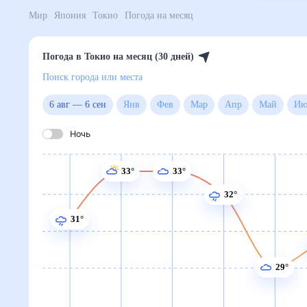
Мир
Япония
Токио
Погода на месяц
Погода в Токио на месяц (30 дней)
Поиск города или места
6 авг
—
6 сен
Янв
Фев
Мар
Апр
Май
Ночь
33°
33°
32°
31°
29°