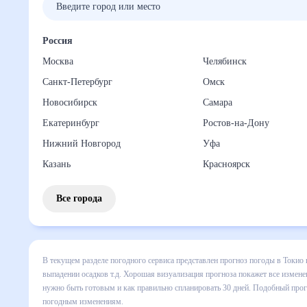
Россия
Москва
Челябинск
Санкт-Петербург
Омск
Новосибирск
Самара
Екатеринбург
Ростов-на-Дону
Нижний Новгород
Уфа
Казань
Красноярск
Все города
В текущем разделе погодного сервиса представлен прогноз 
все сведения по дневной температуре , выпадении осадков
понять, какая будет погода в Токио в ближайший месяц, к 
Подобный прогноз погоды в Токио, Япония, на 30 дней буд