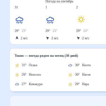
Погода на
сентябрь
31
1
2
29
°
23
°
29
°
23
°
29
°
23
°
2
м/с
2
м/с
2
м/с
Токио
— погода рядом
на месяц (30 дней)
31
°
Осака
30
°
Киото
29
°
Ниигата
30
°
Нагоя
27
°
Камакура
29
°
Нара