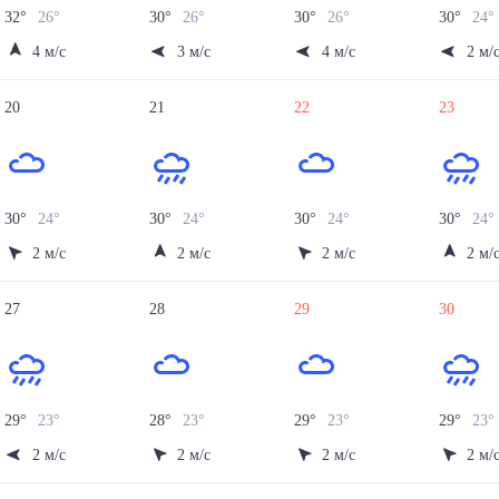
32
°
26
°
30
°
26
°
30
°
26
°
30
°
24
4
м/с
3
м/с
4
м/с
2
м/
20
21
22
23
30
°
24
°
30
°
24
°
30
°
24
°
30
°
24
2
м/с
2
м/с
2
м/с
2
м/
27
28
29
30
29
°
23
°
28
°
23
°
29
°
23
°
29
°
23
2
м/с
2
м/с
2
м/с
2
м/