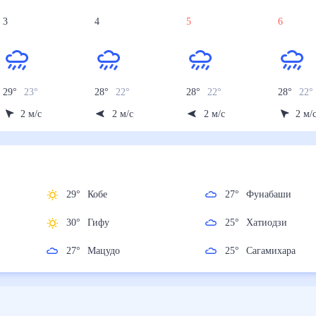
3
4
5
6
29
°
23
°
28
°
22
°
28
°
22
°
28
°
22
2
м/с
2
м/с
2
м/с
2
м/
29
°
Кобе
27
°
Фунабаши
30
°
Гифу
25
°
Хатиодзи
27
°
Мацудо
25
°
Сагамихара