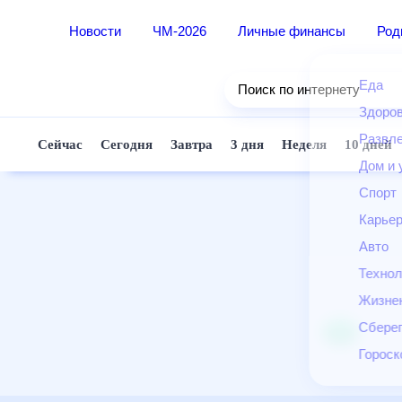
Новости
ЧМ-2026
Личные финансы
Ро
Еда
Поиск по интернету
Здор
Разв
Сейчас
Сегодня
Завтра
3 дня
Неделя
10 д
Дом 
Спор
Карь
Авто
Техн
Жизн
Сбер
Горо