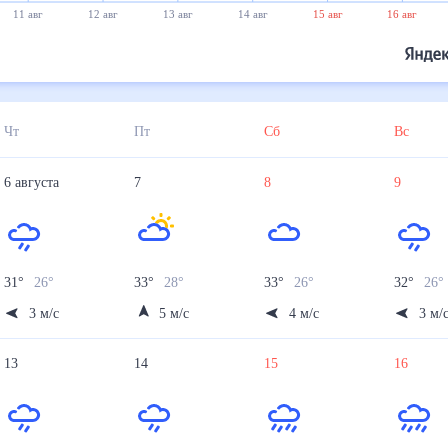
11 авг
12 авг
13 авг
14 авг
15 авг
16 авг
Чт
Пт
Сб
Вс
6
августа
7
8
9
31
°
26
°
33
°
28
°
33
°
26
°
32
°
26
3
м/с
5
м/с
4
м/с
3
м/
13
14
15
16