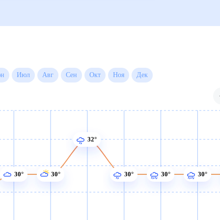
Июн
Июл
Авг
Сен
Окт
Ноя
Дек
32°
30°
30°
30°
30°
30°