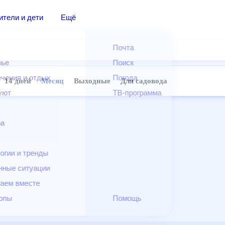
дители и дети
Ещё
Почта
овье
Поиск
лечения и отдых
Погода
ней
14 дней
Месяц
Выходные
Для садовода
и уют
ТВ-программа
т
ера
ологии и тренды
енные ситуации
егаем вместе
скопы
Помощь