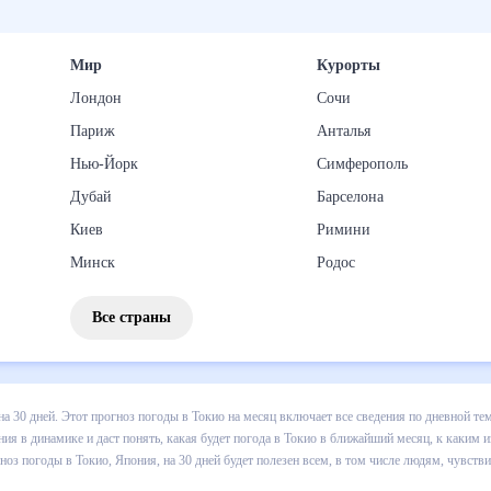
Мир
Курорты
Лондон
Сочи
Париж
Анталья
Нью-Йорк
Симферополь
Дубай
Барселона
Киев
Римини
Минск
Родос
Все страны
погоды в Токио на 30 дней. Этот прогноз погоды в Токио на месяц в
 т.д. Хорошая визуализация прогноза покажет все изменения в динам
каким изменениям нужно быть готовым и как правильно спланировать 
ет полезен всем, в том числе людям, чувствительным к погодным из