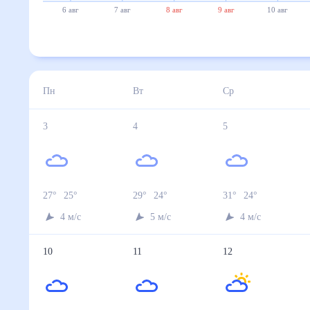
6 авг
7 авг
8 авг
9 авг
10 авг
Пн
Вт
Ср
3
4
5
27
°
25
°
29
°
24
°
31
°
24
°
4
м/с
5
м/с
4
м/с
10
11
12