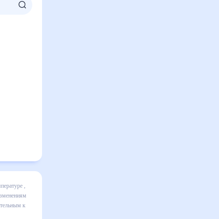
ключает
ике и даст
30 дней.
менениям.