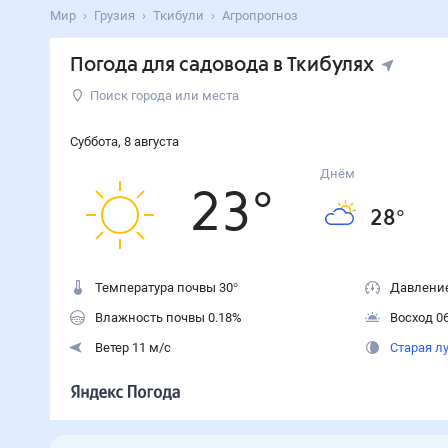
Мир
Грузия
Ткибули
Агропрогноз
Погода для садовода в Ткибулях
Поиск города или места
Суббота
,
8
августа
Днём
23
°
28
°
Температура почвы 30°
Давление
Влажность почвы 0.18%
Восход 06
Ветер 11 м/с
Старая л