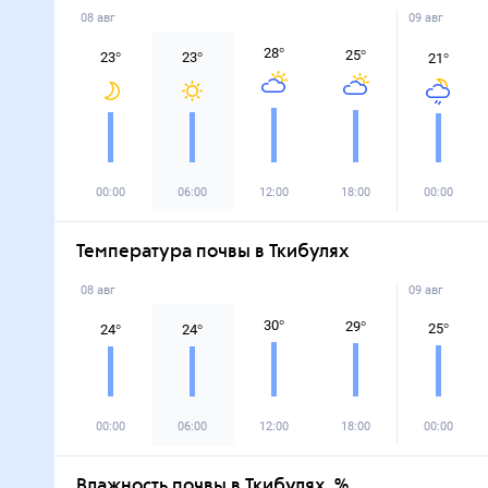
08 авг
09 авг
28
°
25
°
23
°
23
°
21
°
00:00
06:00
12:00
18:00
00:00
Температура почвы в Ткибулях
08 авг
09 авг
30
°
29
°
25
°
24
°
24
°
00:00
06:00
12:00
18:00
00:00
Влажность почвы в Ткибулях, %