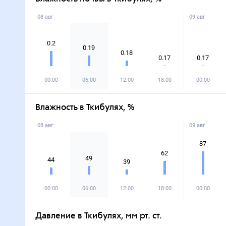
08 авг
09 авг
0.2
0.19
0.18
0.17
0.17
00:00
06:00
12:00
18:00
00:00
Влажность в Ткибулях, %
08 авг
09 авг
87
62
49
44
39
00:00
06:00
12:00
18:00
00:00
Давление в Ткибулях, мм рт. ст.