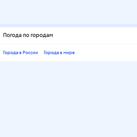
Погода по городам
Города в России
Города в мире