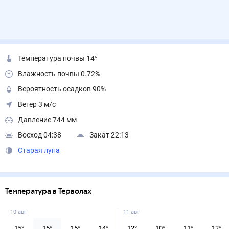
Температура почвы 14°
Влажность почвы 0.72%
Вероятность осадков 90%
Ветер 3 м/с
Давление 744 мм
Восход 04:38
Закат 22:13
Старая луна
Температура в Терволах
10 авг
11 авг
15
°
15
°
15
°
14
°
12
°
10
°
11
°
12
°