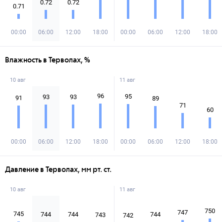
0.72
0.72
0.71
00:00
06:00
12:00
18:00
00:00
06:00
12:00
18:00
Влажность в Терволах, %
10 авг
11 авг
96
95
93
93
91
89
71
60
00:00
06:00
12:00
18:00
00:00
06:00
12:00
18:00
Давление в Терволах, мм рт. ст.
10 авг
11 авг
750
747
745
744
744
744
743
742