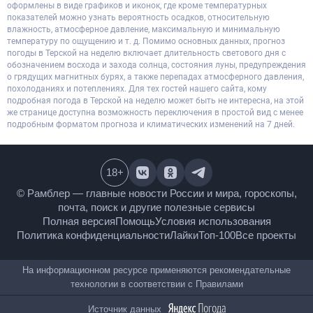
оформлены в виде графиков и иконок, где кроме температурных
показателей можно узнать вероятность осадков, относительную
влажность, атмосферное давление, максимальную и минимальную
температуру по ощущению и т. д. Помимо основных данных, прогноз
погоды в Терской на неделю включает длительность светового дня с
обозначением восхода и захода солнца, состояния луны, предупреждения
о грядущих магнитных бурях, а также перепадах атмосферного давления,
похолоданиях и потеплениях. Для тех гостей нашего сайта, кому
подробная погода в Терской на неделю может быть не интересна, на этой
же странице доступна возможность переключения в простой вид с менее
подробным форматом прогноза и климатических изменений на 7 дней.
18
+
© Рамблер — главные новости России и мира, гороскопы,
почта, поиск и другие полезные сервисы
Полная версия
Помощь
Условия использования
Политика конфиденциальности
Лайки
Топ-100
Все проекты
На информационном ресурсе применяются рекомендательные
технологии в соответствии с
Правилами
Источник данных