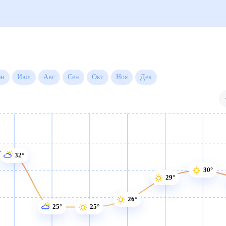
Июн
Июл
Авг
Сен
Окт
Ноя
Дек
32°
30°
29°
26°
25°
25°