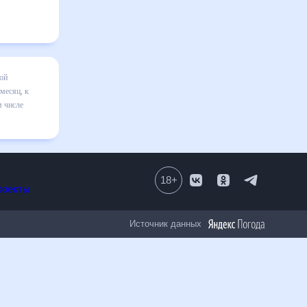
месяц
я в
вильно
18
+
Все проекты
Источник данных