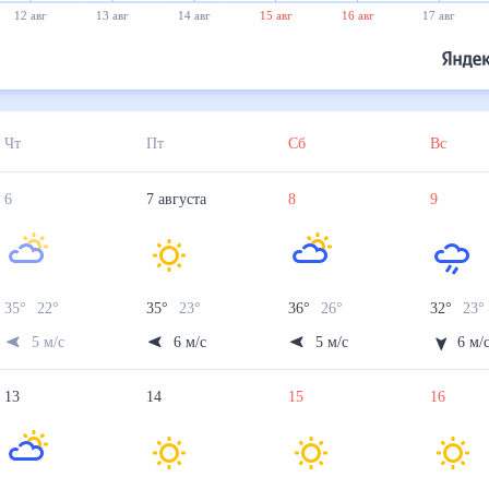
12 авг
13 авг
14 авг
15 авг
16 авг
17 авг
Чт
Пт
Сб
Вс
6
7
августа
8
9
35
°
22
°
35
°
23
°
36
°
26
°
32
°
23
°
5
м/с
6
м/с
5
м/с
6
м/
13
14
15
16