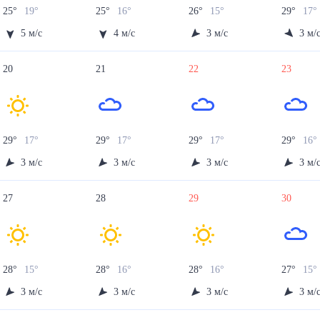
25
°
19
°
25
°
16
°
26
°
15
°
29
°
17
°
5
м/с
4
м/с
3
м/с
3
м/
20
21
22
23
29
°
17
°
29
°
17
°
29
°
17
°
29
°
16
°
3
м/с
3
м/с
3
м/с
3
м/
27
28
29
30
28
°
15
°
28
°
16
°
28
°
16
°
27
°
15
°
3
м/с
3
м/с
3
м/с
3
м/