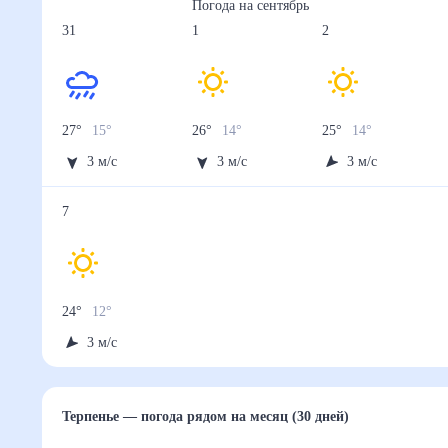
Погода на
сентябрь
31
1
2
27
°
15
°
26
°
14
°
25
°
14
°
3
м/с
3
м/с
3
м/с
7
24
°
12
°
3
м/с
Терпенье
— погода рядом
на месяц (30 дней)