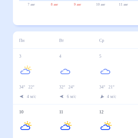
7 авг
8 авг
9 авг
10 авг
11 авг
Пн
Вт
Ср
3
4
5
34
°
22
°
32
°
24
°
34
°
21
°
4
м/с
6
м/с
4
м/с
10
11
12