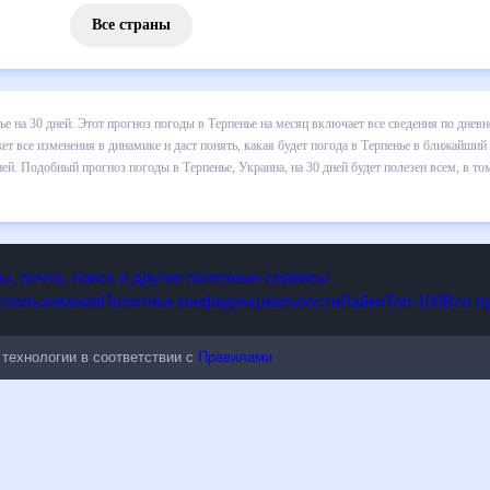
Все страны
 погоды в Терпенье на 30 дней. Этот прогноз погоды в Терпенье на 
и осадков т.д. Хорошая визуализация прогноза покажет все изменени
 ближайший месяц, к каким изменениям нужно быть готовым и как пра
, Украина, на 30 дней будет полезен всем, в том числе людям,
опы, почта, поиск и другие полезные сервисы
 использования
Политика конфиденциальности
Лайки
Топ-100
ые технологии в соответствии с
Правилами