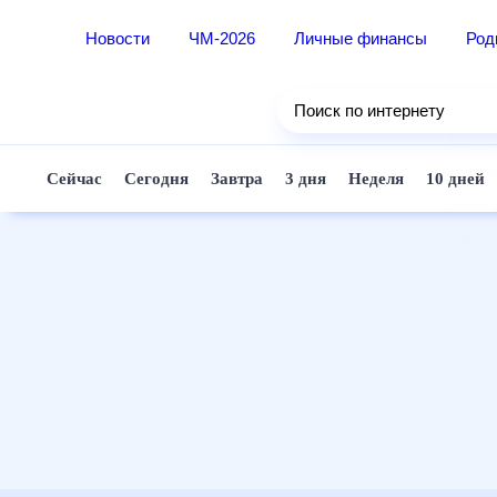
Новости
ЧМ-2026
Личные финансы
Ро
Еда
Поиск по интернету
Здор
Разв
Сейчас
Сегодня
Завтра
3 дня
Неделя
10 д
Дом 
Спор
Карь
Авто
Техн
Жизн
Сбер
Горо