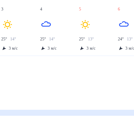
3
4
5
6
25
°
14
°
25
°
14
°
25
°
13
°
24
°
13
°
3
м/с
3
м/с
3
м/с
3
м/