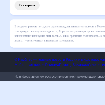
Все города
В текущем разделе погодного сервиса представлен прогноз
включает все сведения по дневной температуре , выпадени
динамике и даст понять, какая будет погода в Терпенье в
спланировать 30 дней. Подобный прогноз погоды в Терпенье
чувствительным к погодным изменениям.
© Рамблер — главные новости России и мира, гороск
Мобильная версия
Реклама
Помощь
Вакансии
Условия
На информационном ресурсе применяются рекомендательн