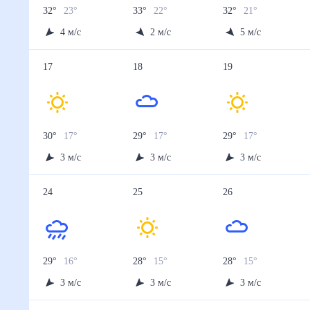
32
°
23
°
33
°
22
°
32
°
21
°
4
м/с
2
м/с
5
м/с
17
18
19
30
°
17
°
29
°
17
°
29
°
17
°
3
м/с
3
м/с
3
м/с
24
25
26
29
°
16
°
28
°
15
°
28
°
15
°
3
м/с
3
м/с
3
м/с