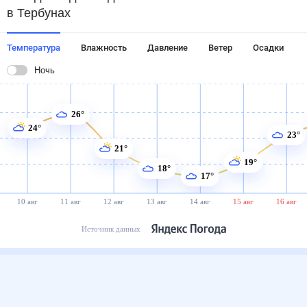
в Тербунах
Температура
Влажность
Давление
Ветер
Осадки
Ночь
26°
24°
23°
21°
19°
18°
17°
10 авг
11 авг
12 авг
13 авг
14 авг
15 авг
16 авг
Источник данных