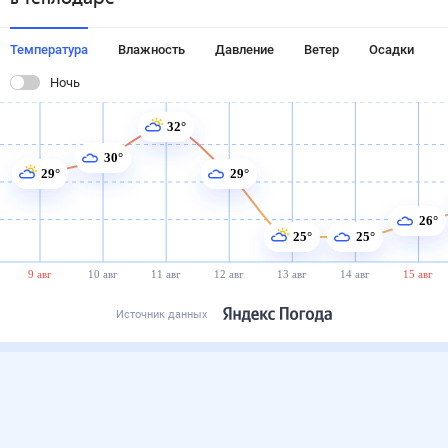
Температура
Влажность
Давление
Ветер
Осадки
Ночь
32°
30°
29°
29°
26°
25°
25°
9 авг
10 авг
11 авг
12 авг
13 авг
14 авг
15 авг
Источник данных