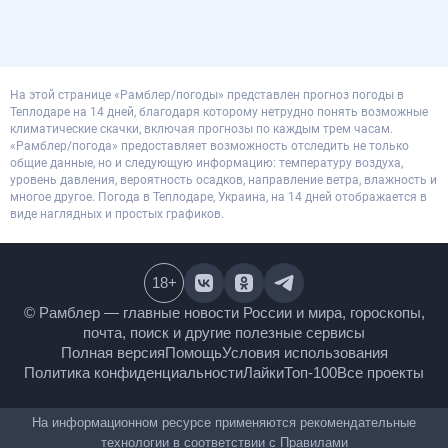
На этой странице «Рамблер/погоды» представлен прогноз погоды в
Теплодаре на 14 дней, благодаря которому нетрудно понять возможные
климатические скачки, включая прогнозы по каждым трем часам.
«Рамблер/погода» предоставляет возможность отследить не только
общие данные, но и следующую информацию: температуру воздуха,
уровень давления, вероятность осадков, направление ветра, влажность и
многое другое. Погода в Теплодаре, Украина, на 14 дней отображается в
виде наглядных и простых графиков.
18
+
© Рамблер — главные новости России и мира,
гороскопы, почта, поиск и другие полезные сервисы
Полная версия
Помощь
Условия использования
Политика конфиденциальности
Лайки
Топ-100
Все проекты
На информационном ресурсе применяются