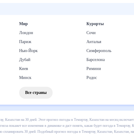
Мир
Курорты
Лондон
Сочи
Париж
Анталья
Нью-Йорк
Симферополь
Дубай
Барселона
Киев
Римини
Минск
Родос
Все страны
погоды в Темиртау, Казахстан на 30 дней. Этот прогноз погоды в Те
пературе , выпадении осадков т.д. Хорошая визуализация прогноза п