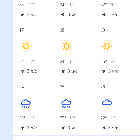
33
°
17
°
34
°
19
°
32
°
20
°
3
м/с
3
м/с
5
м/с
17
18
19
24
°
12
°
24
°
12
°
25
°
12
°
3
м/с
3
м/с
3
м/с
24
25
26
23
°
11
°
22
°
10
°
22
°
11
°
3
м/с
3
м/с
3
м/с