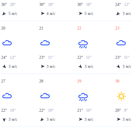
30
°
20
°
30
°
18
°
30
°
18
°
24
°
12
°
5
м/с
4
м/с
5
м/с
3
м/
20
21
22
23
24
°
12
°
23
°
11
°
22
°
11
°
23
°
11
°
3
м/с
3
м/с
3
м/с
3
м/
27
28
29
30
22
°
10
°
22
°
10
°
21
°
10
°
20
°
9
°
3
м/с
3
м/с
3
м/с
3
м/