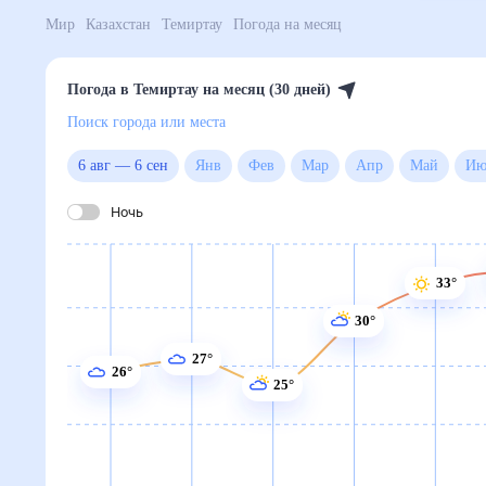
Мир
Казахстан
Темиртау
Погода на месяц
Погода в Темиртау на месяц (30 дней)
Поиск города или места
6 авг
—
6 сен
Янв
Фев
Мар
Апр
Май
Ночь
33°
30°
27°
26°
25°