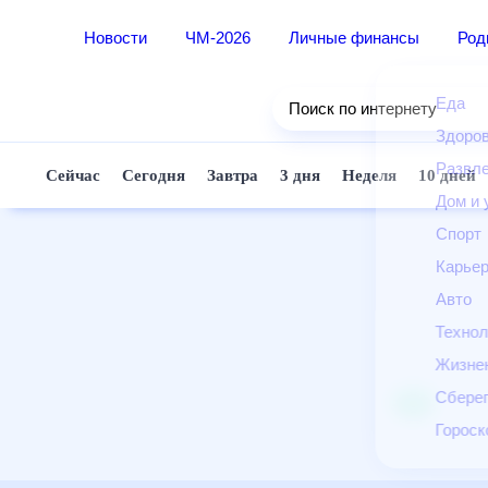
Новости
ЧМ-2026
Личные финансы
Ро
Еда
Поиск по интернету
Здор
Разв
Сейчас
Сегодня
Завтра
3 дня
Неделя
10 д
Дом 
Спор
Карь
Авто
Техн
Жизн
Сбер
Горо