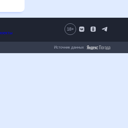
быть
олезен
18
+
Все проекты
Источник данных