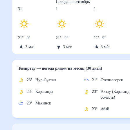
Погода на
сентябрь
31
1
2
21
°
9
°
21
°
9
°
22
°
9
°
3
м/с
3
м/с
3
м/с
Темиртау
— погода рядом
на месяц (30 дней)
23
°
Нур-Султан
21
°
Степногорск
23
°
Караганда
23
°
Актау
(Карагандин
20
°
Макинск
область)
23
°
Абай