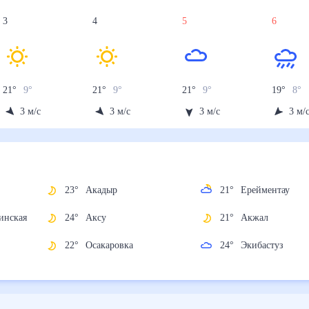
3
4
5
6
21
°
9
°
21
°
9
°
21
°
9
°
19
°
8
°
3
м/с
3
м/с
3
м/с
3
м/
23
°
Акадыр
21
°
Ерейментау
24
°
Аксу
21
°
Акжал
ская
22
°
Осакаровка
24
°
Экибастуз