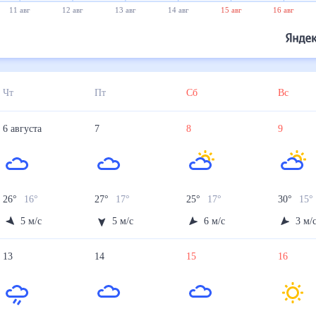
11 авг
12 авг
13 авг
14 авг
15 авг
16 авг
Чт
Пт
Сб
Вс
6
августа
7
8
9
26
°
16
°
27
°
17
°
25
°
17
°
30
°
15
°
5
м/с
5
м/с
6
м/с
3
м/
13
14
15
16