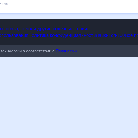
 Темиртау, Казахстан в ближайший месяц, к каким изменениям нужно 
рогноз погоды в Темиртау, Казахстан, Казахстан, на 30 дней будет п
енениям.
опы, почта, поиск и другие полезные сервисы
 использования
Политика конфиденциальности
Лайки
Топ-100
ые технологии в соответствии с
Правилами