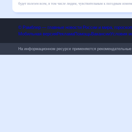
изменения в динамике и даст понять, какая будет погода в
готовым и как правильно спланировать 30 дней. Подобный п
всем, в том числе людям, чувствительным к погодным изм
© Рамблер — главные новости России и мира, гороск
Мобильная версия
Реклама
Помощь
Вакансии
Условия
На информационном ресурсе применяются рекомендательн