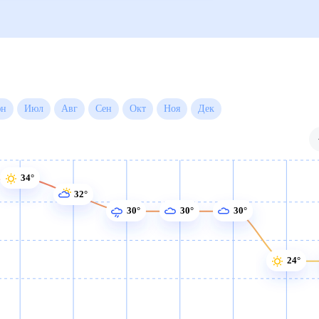
Июн
Июл
Авг
Сен
Окт
Ноя
Дек
34°
32°
30°
30°
30°
24°