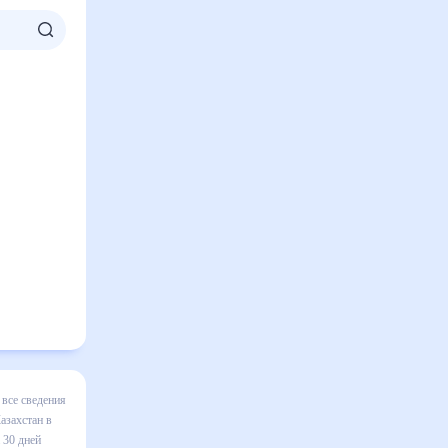
миртау,
окажет все