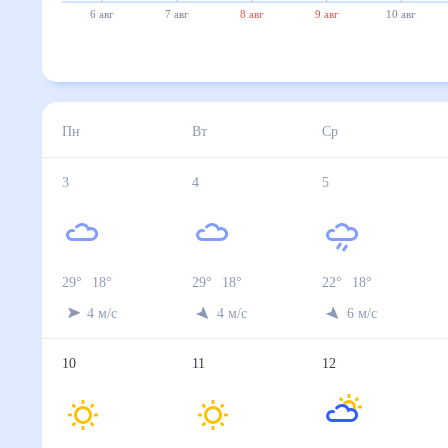
6 авг
7 авг
8 авг
9 авг
10 авг
Пн
Вт
Ср
3
4
5
29
°
18
°
29
°
18
°
22
°
18
°
4
м/с
4
м/с
6
м/с
10
11
12