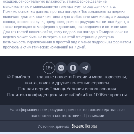
осадков, относительную влажность, атмосферное давление,
максимальную и минимальную температуру по ощущению и т. д.
Помимо основных данных, прогноз погоды в Темирлановке на неделю
включает длительность светового дня с обозначением восхода и захода
солнца, состояния луны, предупреждения о грядущих магнитных бурях, а
также перепадах атмосферного давления, похолоданиях и потеплениях.
Для тех гостей нашего сайта, кому подробная погода в Темирлановке на
неделю может быть не интересна, на этой же странице доступна
возможность переключения в простой вид с менее подробным форматом
прогноза и климатических изменений на 7 дней.
18
+
© Рамблер — главные новости России и мира,
гороскопы, почта, поиск и другие полезные сервисы
Полная версия
Помощь
Условия использования
Политика конфиденциальности
Лайки
Топ-100
Все проекты
На информационном ресурсе применяются
рекомендательные технологии в соответствии с
Правилами
Источник данных