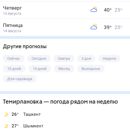
Четверг
40
°
25
°
13 Августа
Пятница
39
°
25
°
14 Августа
Другие прогнозы
Сейчас
Сегодня
Завтра
3 дня
Неделя
10 дней
14 дней
Месяц
Выходные
Для садовода
Темирлановка
— погода рядом
на неделю
26
°
Ташкент
27
°
Шымкент