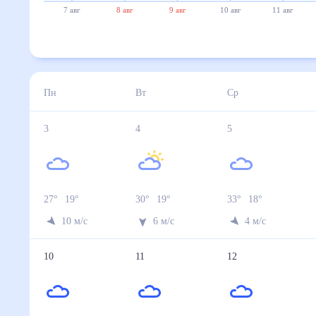
7 авг
8 авг
9 авг
10 авг
11 авг
Пн
Вт
Ср
3
4
5
27
°
19
°
30
°
19
°
33
°
18
°
10
м/с
6
м/с
4
м/с
10
11
12