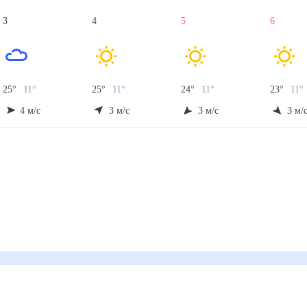
3
4
5
6
25
°
11
°
25
°
11
°
24
°
11
°
23
°
11
°
4
м/с
3
м/с
3
м/с
3
м/