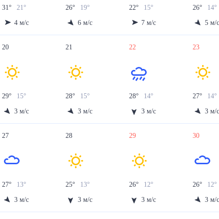
31
°
21
°
26
°
19
°
22
°
15
°
26
°
14
°
4
м/с
6
м/с
7
м/с
5
м/
20
21
22
23
29
°
15
°
28
°
15
°
28
°
14
°
27
°
14
°
3
м/с
3
м/с
3
м/с
3
м/
27
28
29
30
27
°
13
°
25
°
13
°
26
°
12
°
26
°
12
°
3
м/с
3
м/с
3
м/с
3
м/