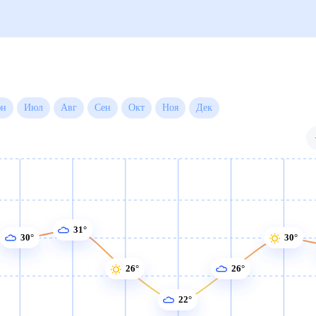
Июн
Июл
Авг
Сен
Окт
Ноя
Дек
31°
30°
30°
26°
26°
22°