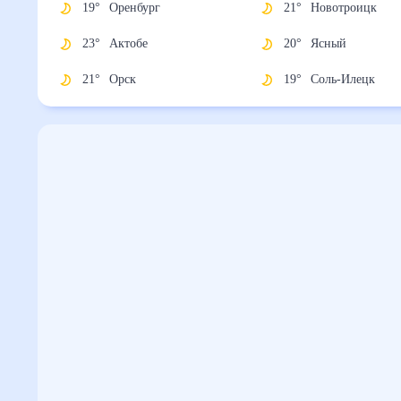
19
°
Оренбург
21
°
Новотроицк
23
°
Актобе
20
°
Ясный
21
°
Орск
19
°
Соль-Илецк