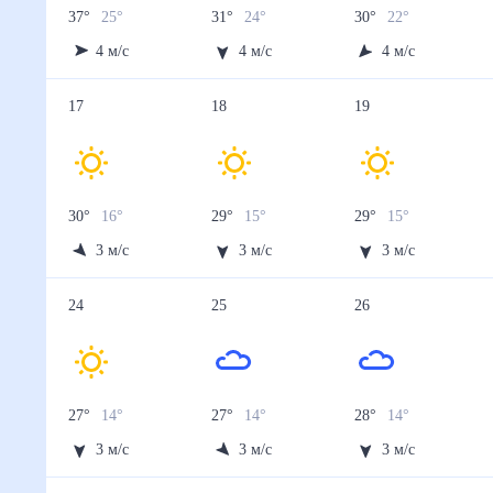
37
°
25
°
31
°
24
°
30
°
22
°
4
м/с
4
м/с
4
м/с
17
18
19
30
°
16
°
29
°
15
°
29
°
15
°
3
м/с
3
м/с
3
м/с
24
25
26
27
°
14
°
27
°
14
°
28
°
14
°
3
м/с
3
м/с
3
м/с