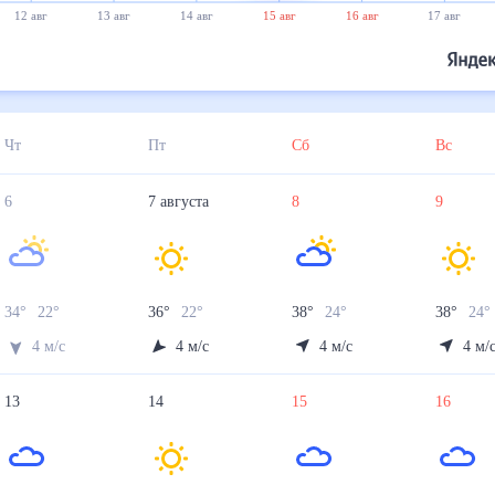
12 авг
13 авг
14 авг
15 авг
16 авг
17 авг
Чт
Пт
Сб
Вс
6
7
августа
8
9
34
°
22
°
36
°
22
°
38
°
24
°
38
°
24
4
м/с
4
м/с
4
м/с
4
м/
13
14
15
16