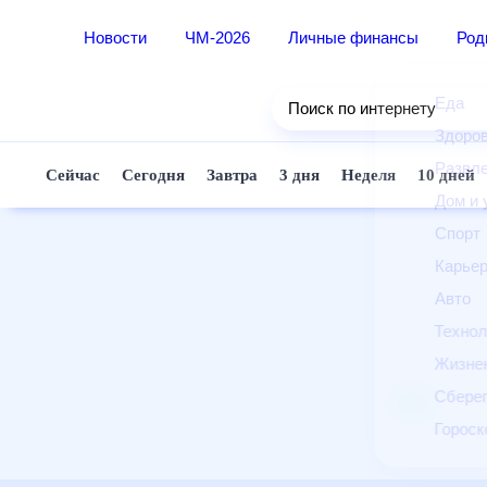
Новости
ЧМ-2026
Личные финансы
Ро
Еда
Поиск по интернету
Здор
Разв
Сейчас
Сегодня
Завтра
3 дня
Неделя
10 д
Дом 
Спор
Карь
Авто
Техн
Жизн
Сбер
Горо