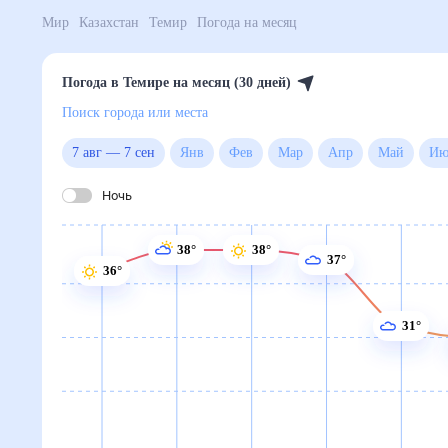
Мир
Казахстан
Темир
Погода на месяц
Погода в Темире на месяц (30 дней)
Поиск города или места
7 авг
—
7 сен
Янв
Фев
Мар
Апр
Май
Ночь
38°
38°
37°
36°
31°