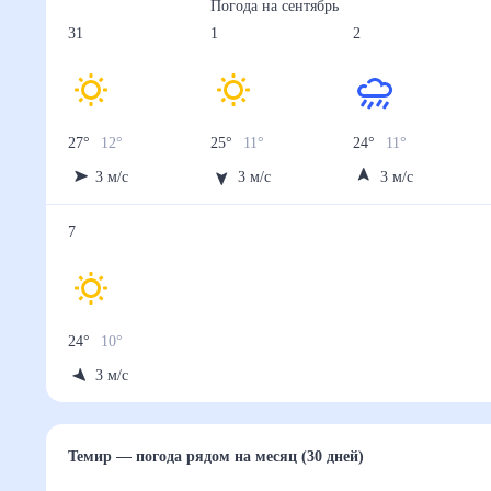
Погода на
сентябрь
31
1
2
27
°
12
°
25
°
11
°
24
°
11
°
3
м/с
3
м/с
3
м/с
7
24
°
10
°
3
м/с
Темир
— погода рядом
на месяц (30 дней)