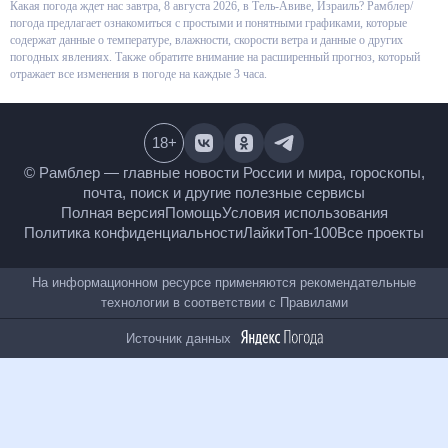
Какая погода ждет нас завтра, 8 августа 2026, в Тель-Авиве, Израиль?
Рамблер/погода предлагает ознакомиться с простыми и понятными
графиками, которые содержат данные о температуре, влажности,
скорости ветра и данные о других погодных явлениях. Также обратите
внимание на расширенный прогноз, который отражает все изменения в
погоде на каждые 3 часа.
18
+
© Рамблер — главные новости России и мира,
гороскопы, почта, поиск и другие полезные сервисы
Полная версия
Помощь
Условия использования
Политика конфиденциальности
Лайки
Топ-100
Все проекты
На информационном ресурсе применяются
рекомендательные технологии в соответствии с
Правилами
Источник данных