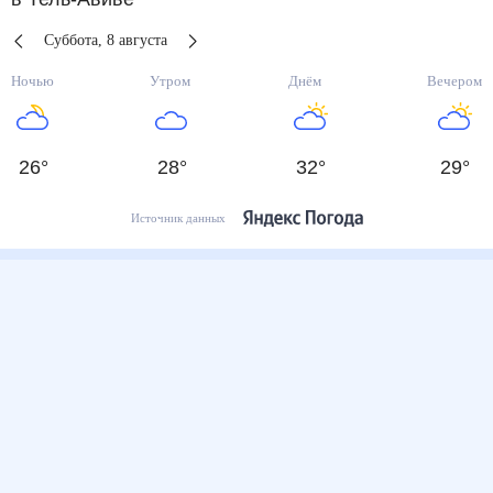
Суббота
,
8
августа
Ночью
Утром
Днём
Вечером
26
°
28
°
32
°
29
°
Источник данных