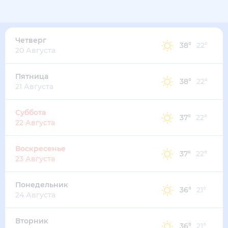
40
°
27
°
4
м/с
четверг
13 августа