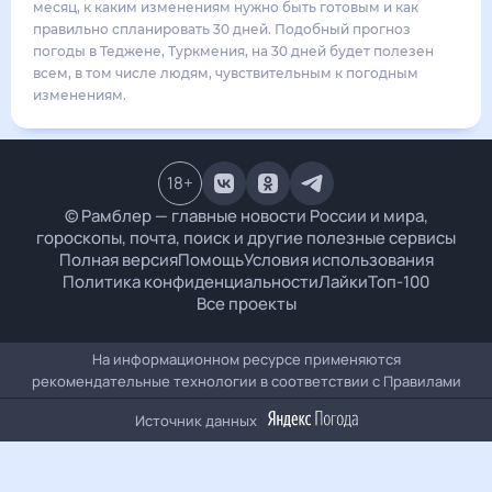
37
°
27
°
3
м/с
среда
19 августа