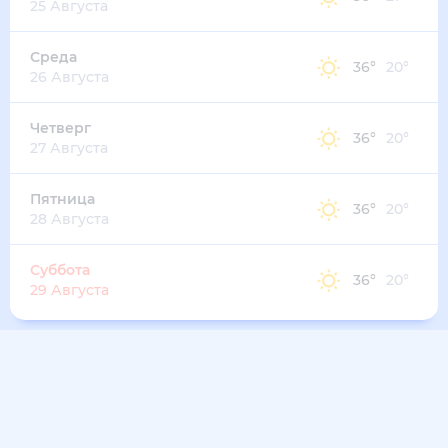
40
°
29
°
5
м/с
пятница
14 августа