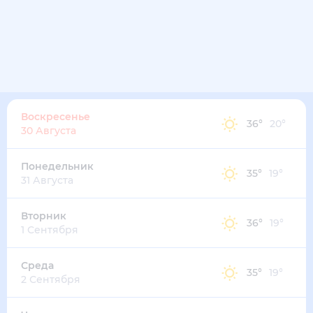
39
°
28
°
3
м/с
суббота
15 августа