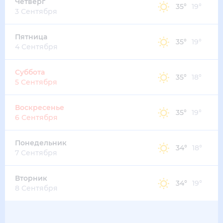
39
°
28
°
4
м/с
воскресенье
16 августа