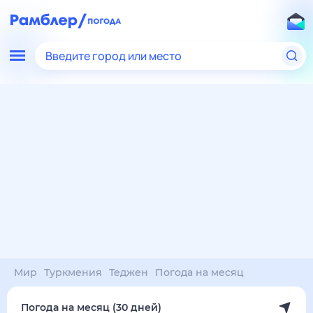
Введите город или место
Мир
Туркмения
Теджен
Погода на месяц
Погода на месяц (30 дней)
в Теджене
10 авг
–
10 сен
янв
фев
мар
апр
май
июн
июл
авг
сен
окт
ноя
дек
Ночь
40°
40°
40°
39°
39°
39°