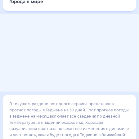
37
°
28
°
5
м/с
вторник
18 августа