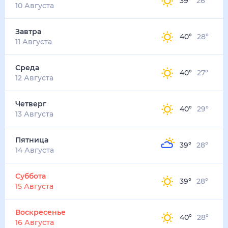
39
°
26
°
3
м/с
завтра
11 августа