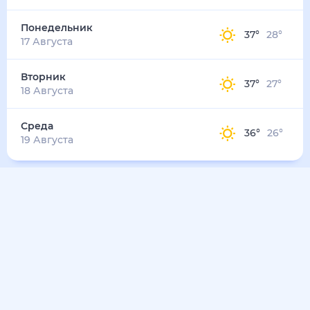
40
°
28
°
4
м/с
среда
12 августа