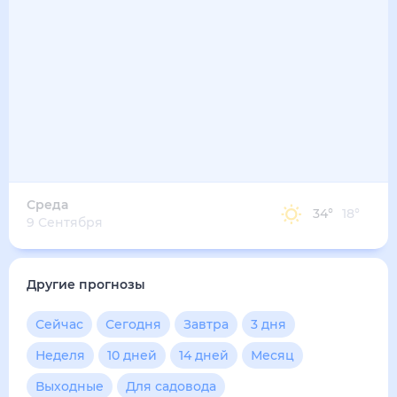
40
°
28
°
4
м/с