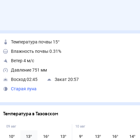
Температура почвы 15°
Влажность почвы 0.31%
Ветер 4 м/с
Давление 751 мм
Восход 02:45
Закат 20:57
Старая луна
Температура в Тазовском
09 авг
10 авг
10
°
13
°
16
°
13
°
9
°
13
°
16
°
14
°