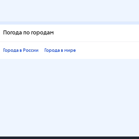
Погода по городам
Города в России
Города в мире