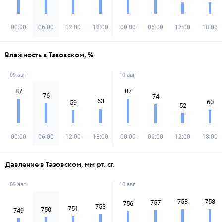
00:00
06:00
12:00
18:00
00:00
06:00
12:00
18:00
Влажность в Тазовском, %
09 авг
10 авг
87
87
76
74
63
60
59
52
00:00
06:00
12:00
18:00
00:00
06:00
12:00
18:00
Давление в Тазовском, мм рт. ст.
09 авг
10 авг
758
758
757
756
753
751
750
749