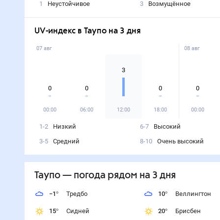
1
Неустойчивое
3
Возмущённое
UV-индекс в Таупо на 3 дня
07 авг
08 авг
3
0
0
0
0
00:00
06:00
12:00
18:00
00:00
1-2
Низкий
6-7
Высокий
3-5
Средний
8-10
Очень высокий
Таупо
— погода рядом
на 3 дня
−1
°
Тредбо
10
°
Веллингтон
15
°
Сидней
20
°
Брисбен