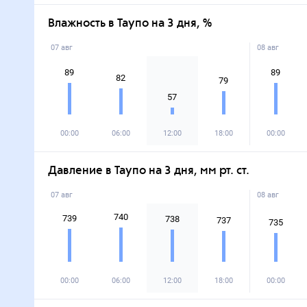
Влажность в Таупо на 3 дня, %
07 авг
08 авг
89
89
82
79
57
00:00
06:00
12:00
18:00
00:00
Давление в Таупо на 3 дня, мм рт. ст.
07 авг
08 авг
740
739
738
737
735
00:00
06:00
12:00
18:00
00:00