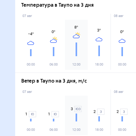
Температура в Таупо на 3 дня
07 авг
08 авг
8
°
3
°
0
°
0
°
−4
°
00:00
06:00
12:00
18:00
00:00
Ветер в Таупо на 3 дня, м/с
07 авг
08 авг
3
ЮЗ
2
2
З
З
1
1
Ю
Ю
00:00
06:00
12:00
18:00
00:00