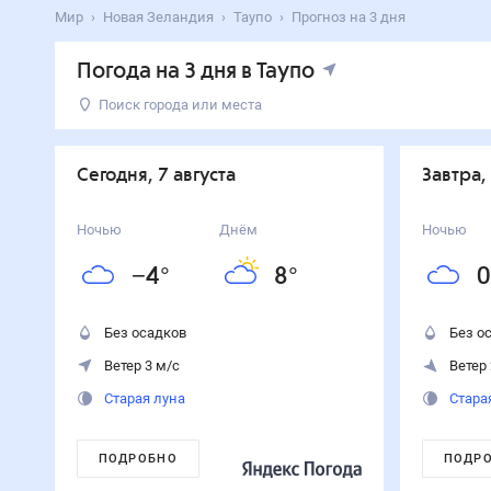
Мир
Новая Зеландия
Таупо
Прогноз на 3 дня
Погода на 3 дня в Таупо
Поиск города или места
День
Температура
Осадки
Ветер
Сегодня
8
°
−4
°
0
%
3
м/с
Сегодня, 7 августа
Завтра,
7
августа
Завтра
9
°
0
°
0
%
2
м/с
Ночью
Днём
Ночью
8
августа
−4
°
8
°
0
Воскресенье
11
°
4
°
90
%
5
м/с
9
августа
Без осадков
Без о
Ветер 3 м/с
Ветер 
Старая луна
Стара
ПОДРОБНО
ПОДР