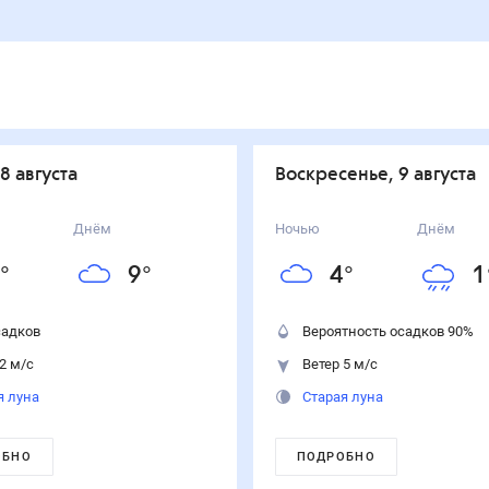
 8 августа
воскресенье, 9 августа
Днём
Ночью
Днём
°
9
°
4
°
1
садков
Вероятность осадков
90
%
2 м/с
Ветер 5 м/с
я луна
Старая луна
ОБНО
ПОДРОБНО