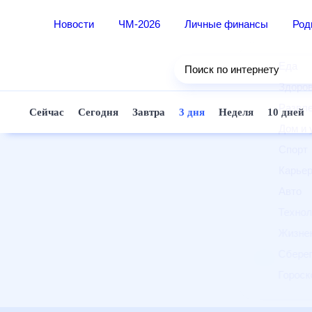
Новости
ЧМ-2026
Личные финансы
Ро
Еда
Поиск по интернету
Здор
Разв
Сейчас
Сегодня
Завтра
3 дня
Неделя
10 д
Дом 
Спор
Карь
Авто
Техн
Жизн
Сбер
Горо