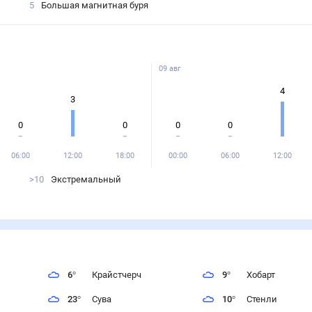
5
Большая магнитная буря
09 авг
4
3
0
0
0
0
06:00
12:00
18:00
00:00
06:00
12:00
>10
Экстремальный
6
°
Крайстчерч
9
°
Хобарт
23
°
Сува
10
°
Стенли