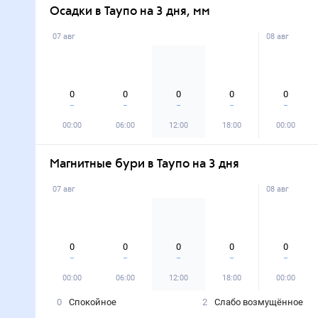
Осадки в Таупо на 3 дня, мм
07 авг
08 авг
0
0
0
0
0
00:00
06:00
12:00
18:00
00:00
Магнитные бури в Таупо на 3 дня
07 авг
08 авг
0
0
0
0
0
00:00
06:00
12:00
18:00
00:00
0
Спокойное
2
Слабо возмущённое