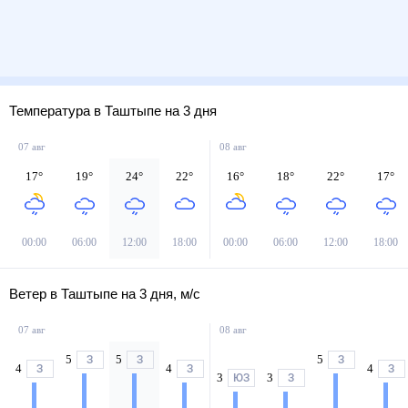
Температура в Таштыпе на 3 дня
07 авг
08 авг
17
°
19
°
24
°
22
°
16
°
18
°
22
°
17
°
00:00
06:00
12:00
18:00
00:00
06:00
12:00
18:00
Ветер в Таштыпе на 3 дня, м/с
07 авг
08 авг
5
5
5
З
З
З
4
4
4
З
З
З
3
3
ЮЗ
З