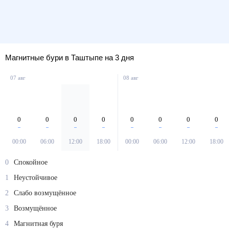
Магнитные бури в Таштыпе на 3 дня
07 авг
08 авг
0
0
0
0
0
0
0
0
00:00
06:00
12:00
18:00
00:00
06:00
12:00
18:00
0
Спокойное
1
Неустойчивое
2
Слабо возмущённое
3
Возмущённое
4
Магнитная буря