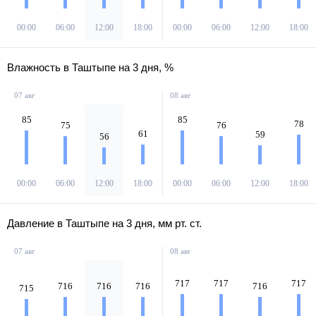
00:00
06:00
12:00
18:00
00:00
06:00
12:00
18:00
Влажность в Таштыпе на 3 дня, %
07 авг
08 авг
85
85
78
75
76
61
59
56
00:00
06:00
12:00
18:00
00:00
06:00
12:00
18:00
Давление в Таштыпе на 3 дня, мм рт. ст.
07 авг
08 авг
717
717
717
716
716
716
716
715