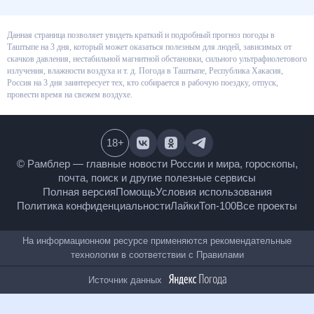
Данная страница позволяет увидеть краткий и подробный прогноз
погоды в Таштыпе на 3 дня, который может оказаться полезным для
людей, зависимых от скачков давления, нестабильной магнитной
обстановки, сильного ультрафиолетового излучения, влажности воздуха
и т. д. Погода в Таштыпе, Республика Хакасия, Россия на 3 дня
заинтересует тех, кто собирается в рабочую поездку, отпуск, провести
время на свежем воздухе.
18
+
© Рамблер — главные новости России и мира,
гороскопы, почта, поиск и другие полезные сервисы
Полная версия
Помощь
Условия использования
Политика конфиденциальности
Лайки
Топ-100
Все проекты
На информационном ресурсе применяются
рекомендательные технологии в соответствии с
Правилами
Источник данных