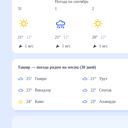
Погода на
сентябрь
31
1
2
21
°
12
°
21
°
12
°
20
°
12
°
1
м/с
1
м/с
1
м/с
Ташир
— погода рядом
на месяц (30 дней)
25
°
Гюмри
21
°
Урут
23
°
Ванадзор
22
°
Спитак
24
°
Камо
23
°
Алаверди