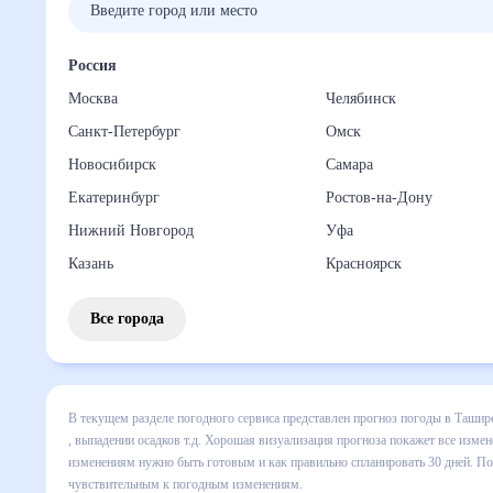
Россия
Москва
Челябинск
Санкт-Петербург
Омск
Новосибирск
Самара
Екатеринбург
Ростов-на-Дону
Нижний Новгород
Уфа
Казань
Красноярск
Все города
В текущем разделе погодного сервиса представлен прогноз
включает все сведения по дневной температуре , выпадени
динамике и даст понять, какая будет погода в Ташире в б
спланировать 30 дней. Подобный прогноз погоды в Ташире,