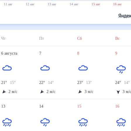
11 авг
12 авг
13 авг
14 авг
15 авг
16 авг
Чт
Пт
Сб
Вс
6
августа
7
8
9
21
°
15
°
22
°
14
°
23
°
13
°
24
°
14
°
2
м/с
2
м/с
3
м/с
3
м/
13
14
15
16