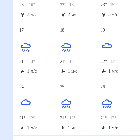
23
°
16
°
22
°
16
°
23
°
15
°
3
м/с
2
м/с
3
м/с
17
18
19
21
°
13
°
21
°
13
°
22
°
13
°
1
м/с
1
м/с
1
м/с
24
25
26
21
°
12
°
21
°
12
°
21
°
12
°
1
м/с
1
м/с
1
м/с