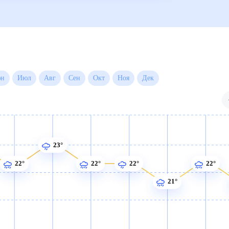
Июн
Июл
Авг
Сен
Окт
Ноя
Дек
23°
22°
22°
22°
22°
21°