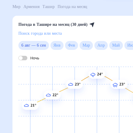
Мир
Армения
Ташир
Погода на месяц
Погода в Ташире на месяц (30 дней)
Поиск города или места
6 авг
—
6 сен
Янв
Фев
Мар
Апр
Май
Ночь
24°
23°
23°
22°
21°