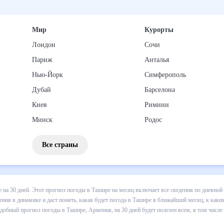
Мир
Курорты
Лондон
Сочи
Париж
Анталья
Нью-Йорк
Симферополь
Дубай
Барселона
Киев
Римини
Минск
Родос
Все страны
 погоды в Ташире на 30 дней. Этот прогноз погоды в Ташире на мес
и осадков т.д. Хорошая визуализация прогноза покажет все изменени
лижайший месяц, к каким изменениям нужно быть готовым и как прави
 Армения, на 30 дней будет полезен всем, в том числе людям, чувст