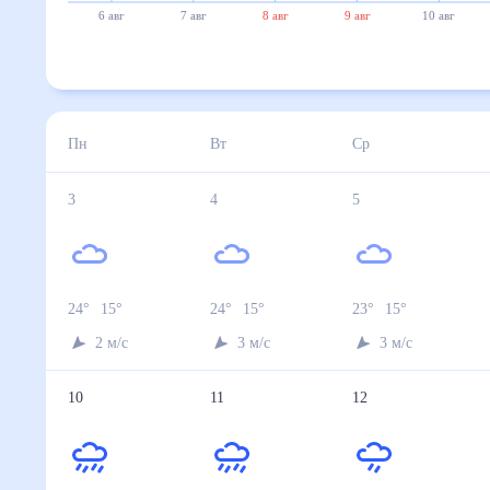
6 авг
7 авг
8 авг
9 авг
10 авг
Пн
Вт
Ср
3
4
5
24
°
15
°
24
°
15
°
23
°
15
°
2
м/с
3
м/с
3
м/с
10
11
12