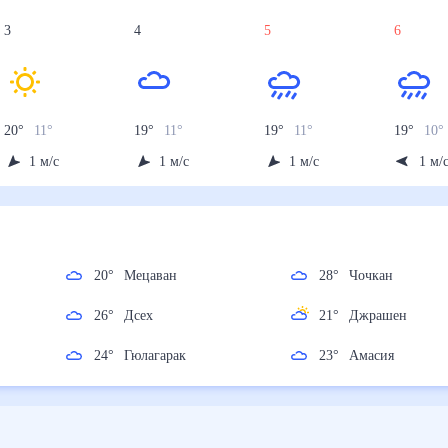
3
4
5
6
20
°
11
°
19
°
11
°
19
°
11
°
19
°
10
°
1
м/с
1
м/с
1
м/с
1
м/
20
°
Мецаван
28
°
Чочкан
26
°
Дсех
21
°
Джрашен
24
°
Гюлагарак
23
°
Амасия