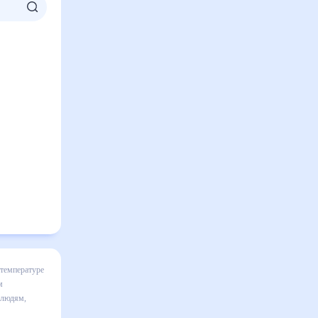
яц
я в
льно
вительным