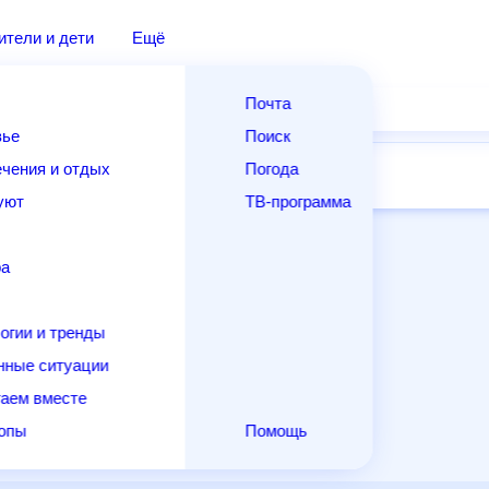
дители и дети
Ещё
Почта
овье
Поиск
лечения и отдых
Погода
ней
14 дней
Месяц
Выходные
Для садовода
и уют
ТВ-программа
т
ера
ологии и тренды
енные ситуации
егаем вместе
скопы
Помощь