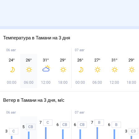
Температура в Тамани на 3 дня
06 авг
07 авг
24
°
26
°
31
°
29
°
26
°
27
°
31
°
29
°
00:00
06:00
12:00
18:00
00:00
06:00
12:00
18:00
Ветер в Тамани на 3 дня, м/с
06 авг
07 авг
7
7
С
В
6
6
6
СВ
СВ
В
5
СВ
3
3
С
СЗ