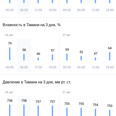
00:00
06:00
12:00
18:00
00:00
06:00
12:00
18:00
Влажность в Тамани на 3 дня, %
06 авг
07 авг
79
64
59
58
57
52
47
46
00:00
06:00
12:00
18:00
00:00
06:00
12:00
18:00
Давление в Тамани на 3 дня, мм рт. ст.
06 авг
07 авг
758
758
757
757
755
755
754
753