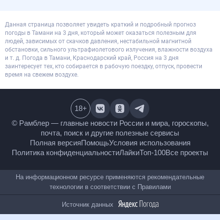
Данная страница позволяет увидеть краткий и подробный прогноз
погоды в Тамани на 3 дня, который может оказаться полезным для
людей, зависимых от скачков давления, нестабильной магнитной
обстановки, сильного ультрафиолетового излучения, влажности воздуха
и т. д. Погода в Тамани, Краснодарский край, Россия на 3 дня
заинтересует тех, кто собирается в рабочую поездку, отпуск, провести
время на свежем воздухе.
18
+
© Рамблер — главные новости России и мира,
гороскопы, почта, поиск и другие полезные сервисы
Полная версия
Помощь
Условия использования
Политика конфиденциальности
Лайки
Топ-100
Все проекты
На информационном ресурсе применяются
рекомендательные технологии в соответствии с
Правилами
Источник данных