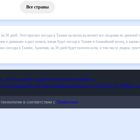
Все страны
 погоды в Талине на 30 дней. Этот прогноз погоды в Талине на меся
 т.д. Хорошая визуализация прогноза покажет все изменения в динам
 каким изменениям нужно быть готовым и как правильно спланировать
удет полезен всем, в том числе людям, чувствительным к погодным
опы, почта, поиск и другие полезные сервисы
 использования
Политика конфиденциальности
Лайки
Топ-100
ые технологии в соответствии с
Правилами