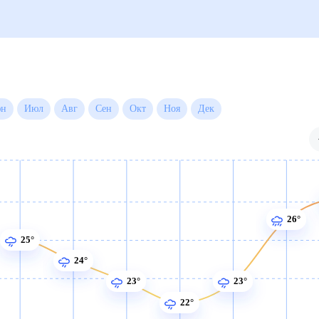
Июн
Июл
Авг
Сен
Окт
Ноя
Дек
26°
25°
24°
23°
23°
22°