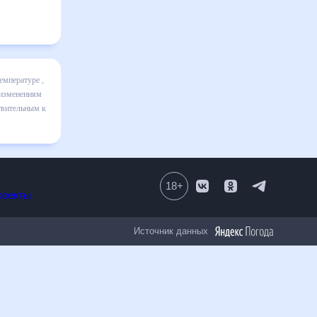
ц включает
ике и даст
 30 дней.
18
+
Все проекты
Источник данных