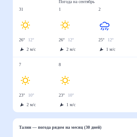
Погода на
сентябрь
31
1
2
26
°
12
°
26
°
12
°
25
°
12
°
2
м/с
2
м/с
1
м/с
7
8
23
°
10
°
23
°
10
°
2
м/с
1
м/с
Талин
— погода рядом
на месяц (30 дней)