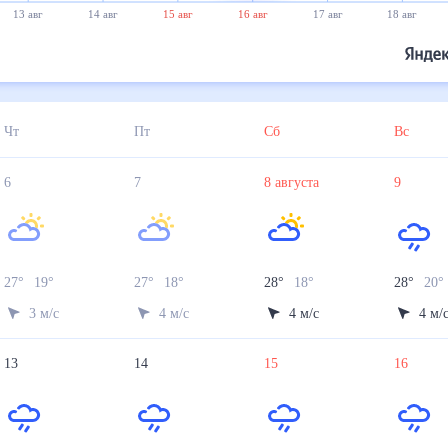
13 авг
14 авг
15 авг
16 авг
17 авг
18 авг
Чт
Пт
Сб
Вс
6
7
8
августа
9
27
°
19
°
27
°
18
°
28
°
18
°
28
°
20
3
м/с
4
м/с
4
м/с
4
м/
13
14
15
16