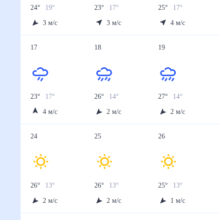
24
°
19
°
23
°
17
°
25
°
17
°
3
м/с
3
м/с
4
м/с
17
18
19
23
°
17
°
26
°
14
°
27
°
14
°
4
м/с
2
м/с
2
м/с
24
25
26
26
°
13
°
26
°
13
°
25
°
13
°
2
м/с
2
м/с
1
м/с