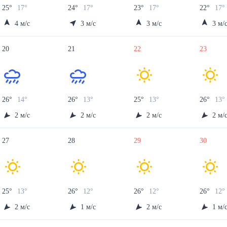
25
°
17
°
24
°
17
°
23
°
17
°
22
°
17
°
4
м/с
3
м/с
3
м/с
3
м/
20
21
22
23
26
°
14
°
26
°
13
°
25
°
13
°
26
°
13
°
2
м/с
2
м/с
2
м/с
2
м/
27
28
29
30
25
°
13
°
26
°
12
°
26
°
12
°
26
°
12
°
2
м/с
1
м/с
2
м/с
1
м/