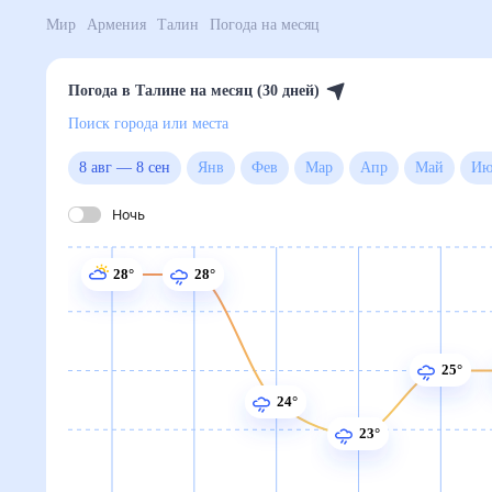
Мир
Армения
Талин
Погода на месяц
Погода в Талине на месяц (30 дней)
Поиск города или места
8 авг
—
8 сен
Янв
Фев
Мар
Апр
Май
Ночь
28°
28°
25°
24°
23°