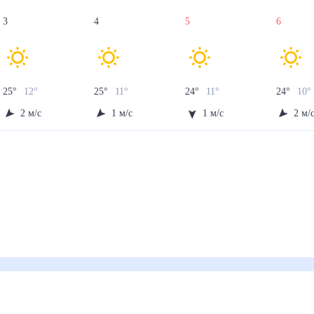
3
4
5
6
25
°
12
°
25
°
11
°
24
°
11
°
24
°
10
°
2
м/с
1
м/с
1
м/с
2
м/