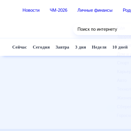
Новости
ЧМ-2026
Личные финансы
Ро
Еда
Поиск по интернету
Здор
Разв
Сейчас
Сегодня
Завтра
3 дня
Неделя
10 д
Дом 
Спор
Карь
Авто
Техн
Жизн
Сбер
Горо