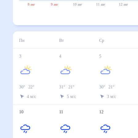
8 авг
9 авг
10 авг
11 авг
12 авг
Пн
Вт
Ср
3
4
5
30
°
22
°
31
°
21
°
30
°
21
°
4
м/с
5
м/с
3
м/с
10
11
12