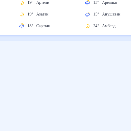
19
°
Артени
13
°
Аревшат
19
°
Азатан
15
°
Анушаван
18
°
Саратак
24
°
Амберд