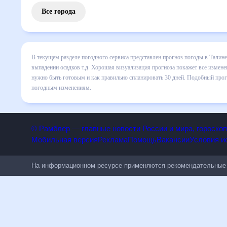
Все города
В текущем разделе погодного сервиса представлен прогноз
все сведения по дневной температуре , выпадении осадков
понять, какая будет погода в Талине в ближайший месяц, к
Подобный прогноз погоды в Талине, Армения, на 30 дней б
изменениям.
© Рамблер — главные новости России и мира, гороск
Мобильная версия
Реклама
Помощь
Вакансии
Условия
На информационном ресурсе применяются рекомендательн