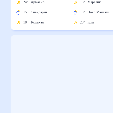
24
°
Армавир
16
°
Маралик
15
°
Спандарян
13
°
Покр Манташ
18
°
Бюракан
20
°
Кош