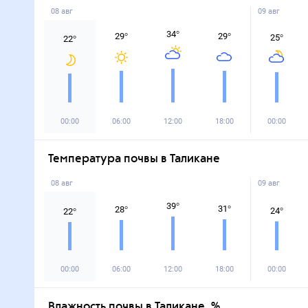
08 авг
09 авг
34
°
29
°
29
°
25
°
22
°
00:00
06:00
12:00
18:00
00:00
Температура почвы в Таликане
08 авг
09 авг
39
°
31
°
28
°
24
°
22
°
00:00
06:00
12:00
18:00
00:00
Влажность почвы в Таликане, %