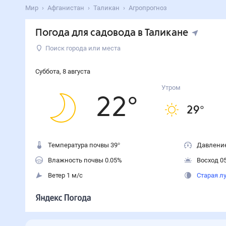
Мир
Афганистан
Таликан
Агропрогноз
Погода для садовода в Таликане
Поиск города или места
Суббота
,
8
августа
Утром
22
°
29
°
Температура почвы 39°
Давление
Влажность почвы 0.05%
Восход 05
Ветер 1 м/с
Старая л