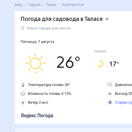
Мир
Турция
Талас
Агропрогноз
Погода для садовода в Таласе
Поиск города или места
Пятница
,
7
августа
Ночью
26
°
17
°
Температура почвы 30°
Давление
Влажность почвы 0.13%
Восход 05
Ветер 2 м/с
Старая л