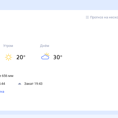
Прогноз на неск
Утром
Днём
20
°
30
°
 656 мм
:44
Закат 19:43
уна