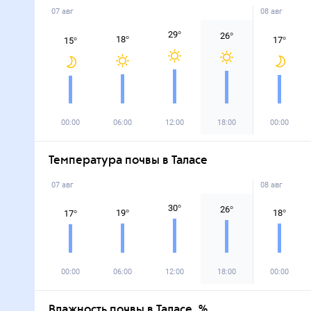
07 авг
08 авг
29
°
26
°
18
°
17
°
15
°
00:00
06:00
12:00
18:00
00:00
Температура почвы в Таласе
07 авг
08 авг
30
°
26
°
19
°
18
°
17
°
00:00
06:00
12:00
18:00
00:00
Влажность почвы в Таласе, %