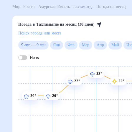
Мир
Россия
Амурская область
Тахтамыгда
Погода
Погода в Тахтамыгде на месяц (30 дней)
Поиск города или места
9 авг
—
9 сен
Янв
Фев
Мар
Апр
Май
Ночь
23°
22°
22°
20°
20°