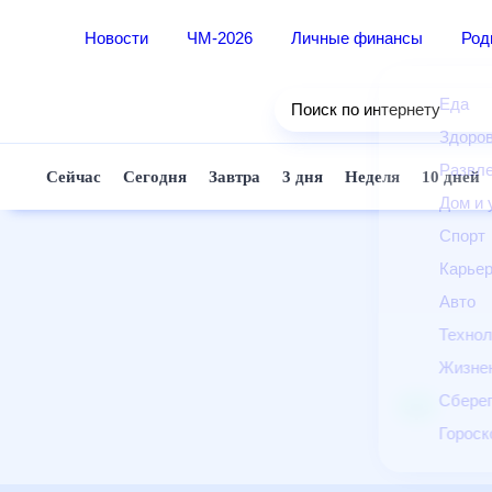
Новости
ЧМ-2026
Личные финансы
Ро
Еда
Поиск по интернету
Здор
Разв
Сейчас
Сегодня
Завтра
3 дня
Неделя
10 д
Дом 
Спор
Карь
Авто
Техн
Жизн
Сбер
Горо