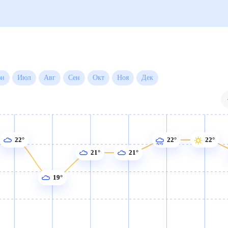
 на месяц
Июн
Июл
Авг
Сен
Окт
Ноя
Дек
22°
22°
22°
21°
21°
19°