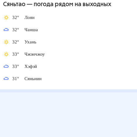
Сяньтао
— погода рядом
на выходных
32
°
Лоян
32
°
Чанша
32
°
Ухань
33
°
Чжэнчжоу
33
°
Хэфэй
31
°
Сяньнин