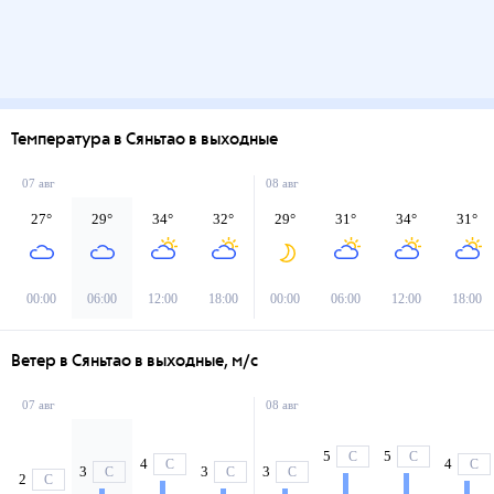
Температура в Сяньтао в выходные
07 авг
08 авг
27
°
29
°
34
°
32
°
29
°
31
°
34
°
31
°
00:00
06:00
12:00
18:00
00:00
06:00
12:00
18:00
Ветер в Сяньтао в выходные, м/с
07 авг
08 авг
5
5
С
С
4
4
С
С
3
3
3
С
С
С
2
С