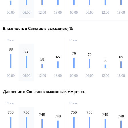
00:00
06:00
12:00
18:00
00:00
06:00
12:00
18:00
Влажность в Сяньтао в выходные, %
07 авг
08 авг
88
82
76
72
65
65
58
56
00:00
06:00
12:00
18:00
00:00
06:00
12:00
18:00
Давление в Сяньтао в выходные, мм рт. ст.
07 авг
08 авг
750
750
750
750
749
749
748
748