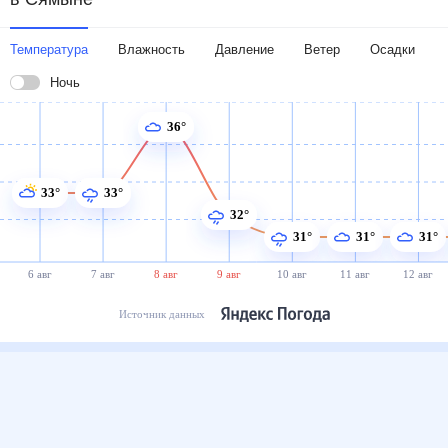
Температура
Влажность
Давление
Ветер
Осадки
Ночь
36°
33°
33°
32°
31°
31°
31°
6 авг
7 авг
8 авг
9 авг
10 авг
11 авг
12 авг
Источник данных