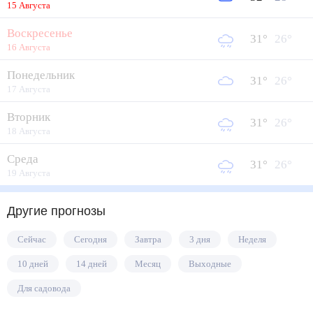
15 Августа
Воскресенье
31
°
26
°
16 Августа
Понедельник
31
°
26
°
17 Августа
Вторник
31
°
26
°
18 Августа
Среда
31
°
26
°
19 Августа
Другие прогнозы
Сейчас
Сегодня
Завтра
3 дня
Неделя
10 дней
14 дней
Месяц
Выходные
Для садовода