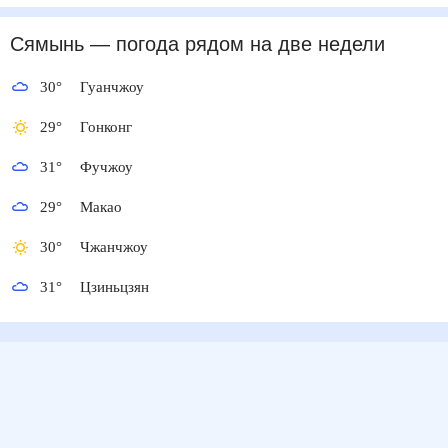
Сямынь
— погода рядом
на две недели
30
°
Гуанчжоу
29
°
Гонконг
31
°
Фучжоу
29
°
Макао
30
°
Чжанчжоу
31
°
Цзиньцзян