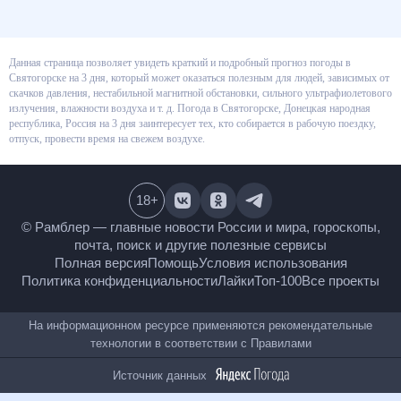
Данная страница позволяет увидеть краткий и подробный прогноз
погоды в Святогорске на 3 дня, который может оказаться полезным для
людей, зависимых от скачков давления, нестабильной магнитной
обстановки, сильного ультрафиолетового излучения, влажности воздуха
и т. д. Погода в Святогорске, Донецкая народная республика, Россия на 3
дня заинтересует тех, кто собирается в рабочую поездку, отпуск, провести
время на свежем воздухе.
18
+
© Рамблер — главные новости России и мира,
гороскопы, почта, поиск и другие полезные сервисы
Полная версия
Помощь
Условия использования
Политика конфиденциальности
Лайки
Топ-100
Все проекты
На информационном ресурсе применяются
рекомендательные технологии в соответствии с
Правилами