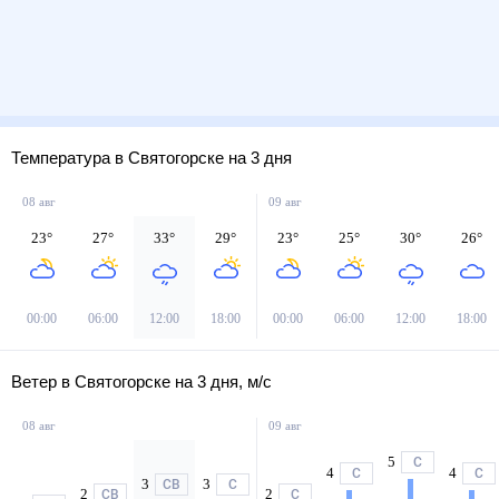
Температура в Святогорске на 3 дня
08 авг
09 авг
23
°
27
°
33
°
29
°
23
°
25
°
30
°
26
°
00:00
06:00
12:00
18:00
00:00
06:00
12:00
18:00
Ветер в Святогорске на 3 дня, м/с
08 авг
09 авг
5
С
4
4
С
С
3
3
СВ
С
2
2
СВ
С