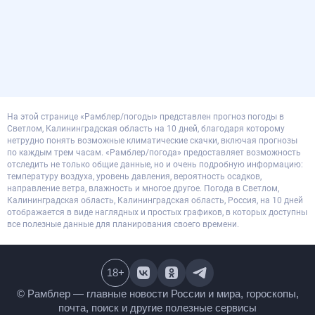
На этой странице «Рамблер/погоды» представлен прогноз погоды в
Светлом, Калининградская область на 10 дней, благодаря которому
нетрудно понять возможные климатические скачки, включая прогнозы
по каждым трем часам. «Рамблер/погода» предоставляет возможность
отследить не только общие данные, но и очень подробную информацию:
температуру воздуха, уровень давления, вероятность осадков,
направление ветра, влажность и многое другое. Погода в Светлом,
Калининградская область, Калининградская область, Россия, на 10 дней
отображается в виде наглядных и простых графиков, в которых доступны
все полезные данные для планирования своего времени.
18
+
© Рамблер — главные новости России и мира,
гороскопы, почта, поиск и другие полезные сервисы