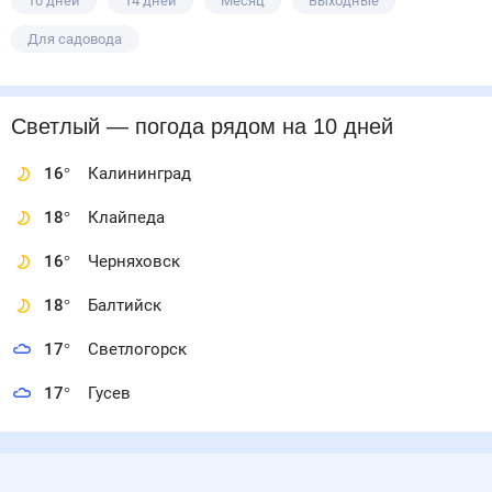
10 дней
14 дней
Месяц
Выходные
Для садовода
Светлый
— погода рядом
на 10 дней
16
°
Калининград
18
°
Клайпеда
16
°
Черняховск
18
°
Балтийск
17
°
Светлогорск
17
°
Гусев