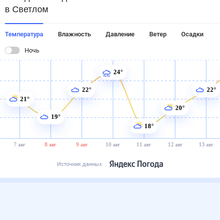
в Светлом
Температура
Влажность
Давление
Ветер
Осадки
Ночь
24°
22°
22°
21°
20°
19°
18°
7 авг
8 авг
9 авг
10 авг
11 авг
12 авг
13 авг
Источник данных