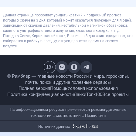
Данная страница позволяет увидеть краткий и подробный прогноз
погоды в Свече на 3 дня, который может оказаться полезным для людей,
зависимых от скачков давления, нестабильной магнитной обстановки,
сильного ультрафиолетового излучения, влажности воздуха и т. д.
Погода в Свече, Кировская область, Россия на 3 дня заинтересует тех, кто
собирается в рабочую поездку, отпуск, провести время на свежем
воздухе.
18
+
© Рамблер — главные новости России и мира,
гороскопы, почта, поиск и другие полезные сервисы
Полная версия
Помощь
Условия использования
Политика конфиденциальности
Лайки
Топ-100
Все проекты
На информационном ресурсе применяются
рекомендательные технологии в соответствии с
Правилами
Источник данных