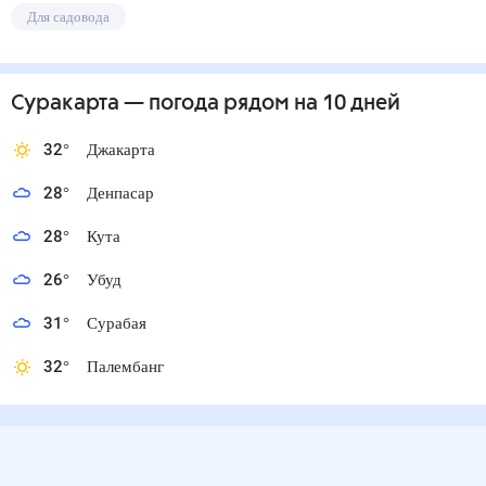
Для садовода
Суракарта
— погода рядом
на 10 дней
32
°
Джакарта
28
°
Денпасар
28
°
Кута
26
°
Убуд
31
°
Сурабая
32
°
Палембанг