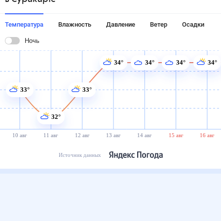
Температура
Влажность
Давление
Ветер
Осадки
Ночь
34°
34°
34°
34°
33°
33°
32°
10 авг
11 авг
12 авг
13 авг
14 авг
15 авг
16 авг
Источник данных