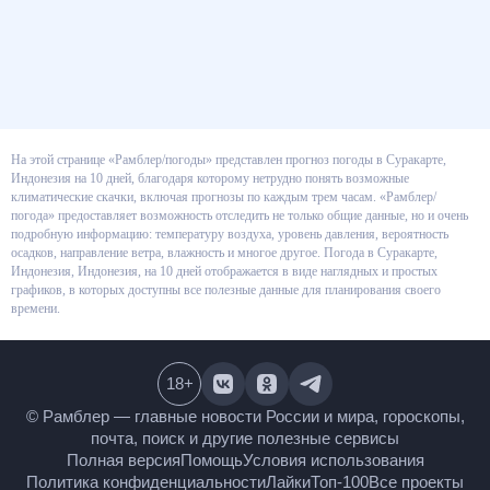
На этой странице «Рамблер/погоды» представлен прогноз погоды в
Суракарте, Индонезия на 10 дней, благодаря которому нетрудно понять
возможные климатические скачки, включая прогнозы по каждым трем
часам. «Рамблер/погода» предоставляет возможность отследить не
только общие данные, но и очень подробную информацию: температуру
воздуха, уровень давления, вероятность осадков, направление ветра,
влажность и многое другое. Погода в Суракарте, Индонезия, Индонезия,
на 10 дней отображается в виде наглядных и простых графиков, в
которых доступны все полезные данные для планирования своего
времени.
18
+
© Рамблер — главные новости России и мира,
гороскопы, почта, поиск и другие полезные сервисы
Полная версия
Помощь
Условия использования