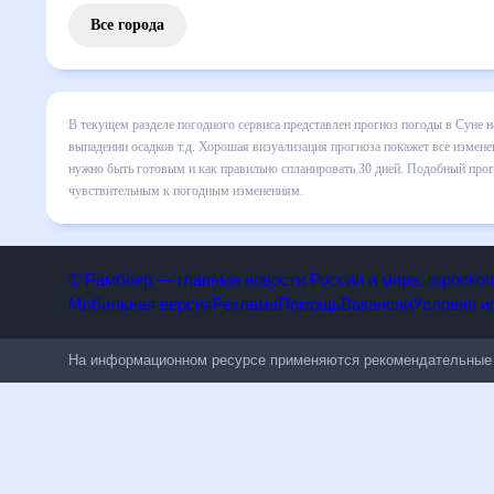
Все города
В текущем разделе погодного сервиса представлен прогноз
сведения по дневной температуре , выпадении осадков т.д
понять, какая будет погода в Суне в ближайший месяц, к к
Подобный прогноз погоды в Суне, Кировская область, Росси
погодным изменениям.
© Рамблер — главные новости России и мира, гороск
Мобильная версия
Реклама
Помощь
Вакансии
Условия
На информационном ресурсе применяются рекомендательн