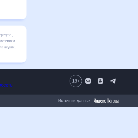
лючает все
и даст
0 дней.
ым к
18
+
Все проекты
Источник данных