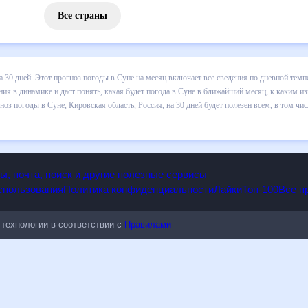
Все страны
 погоды в Суне на 30 дней. Этот прогноз погоды в Суне на месяц вк
. Хорошая визуализация прогноза покажет все изменения в динамике 
аким изменениям нужно быть готовым и как правильно спланировать 3
я, на 30 дней будет полезен всем, в том числе людям, чувствительн
опы, почта, поиск и другие полезные сервисы
 использования
Политика конфиденциальности
Лайки
Топ-100
ые технологии в соответствии с
Правилами