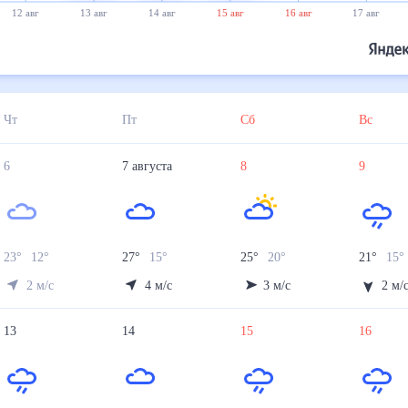
12 авг
13 авг
14 авг
15 авг
16 авг
17 авг
Чт
Пт
Сб
Вс
6
7
августа
8
9
23
°
12
°
27
°
15
°
25
°
20
°
21
°
15
°
2
м/с
4
м/с
3
м/с
2
м/
13
14
15
16