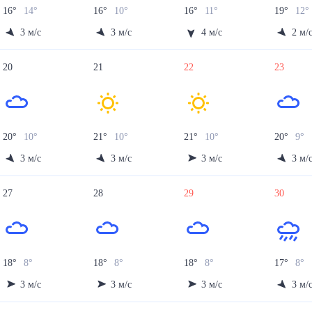
16
°
14
°
16
°
10
°
16
°
11
°
19
°
12
°
3
м/с
3
м/с
4
м/с
2
м/
20
21
22
23
20
°
10
°
21
°
10
°
21
°
10
°
20
°
9
°
3
м/с
3
м/с
3
м/с
3
м/
27
28
29
30
18
°
8
°
18
°
8
°
18
°
8
°
17
°
8
°
3
м/с
3
м/с
3
м/с
3
м/