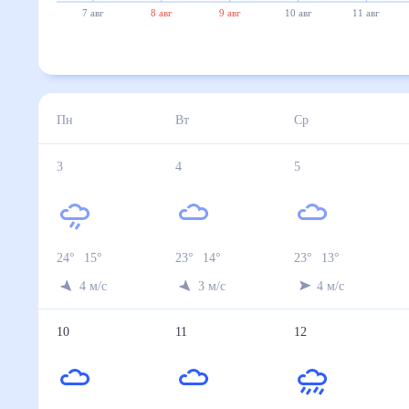
7 авг
8 авг
9 авг
10 авг
11 авг
Пн
Вт
Ср
3
4
5
24
°
15
°
23
°
14
°
23
°
13
°
4
м/с
3
м/с
4
м/с
10
11
12