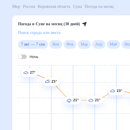
Мир
Россия
Кировская область
Суна
Погода на м
Погода в Суне на месяц (30 дней)
Поиск города или места
7 авг
—
7 сен
Янв
Фев
Мар
Апр
Май
Ночь
27°
25°
23°
21°
21°