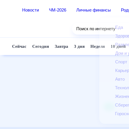
Новости
ЧМ-2026
Личные финансы
Ро
Еда
Поиск по интернету
Здор
Разв
Сейчас
Сегодня
Завтра
3 дня
Неделя
10 д
Дом 
Спор
Карь
Авто
Техн
Жизн
Сбер
Горо