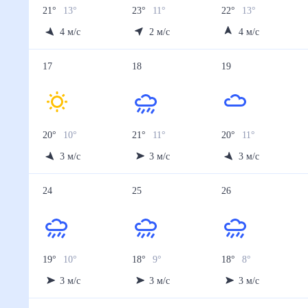
21
°
13
°
23
°
11
°
22
°
13
°
4
м/с
2
м/с
4
м/с
17
18
19
20
°
10
°
21
°
11
°
20
°
11
°
3
м/с
3
м/с
3
м/с
24
25
26
19
°
10
°
18
°
9
°
18
°
8
°
3
м/с
3
м/с
3
м/с