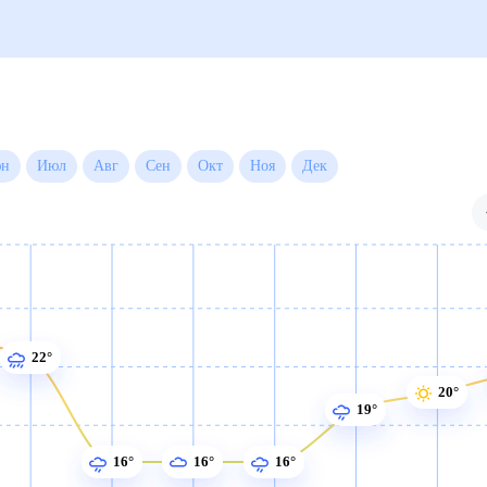
есяц
Июн
Июл
Авг
Сен
Окт
Ноя
Дек
22°
20°
19°
16°
16°
16°