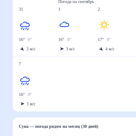
Погода на
сентябрь
31
1
2
16
°
8
°
16
°
8
°
17
°
8
°
3
м/с
3
м/с
4
м/с
7
16
°
8
°
3
м/с
Суна
— погода рядом
на месяц (30 дней)