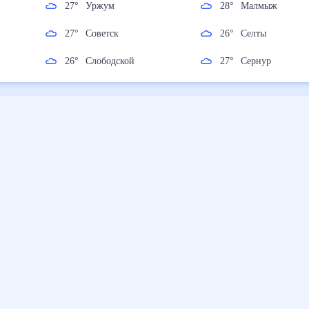
27
°
Уржум
28
°
Малмыж
27
°
Советск
26
°
Селты
26
°
Слободской
27
°
Сернур