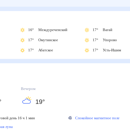
16
°
Междуреченский
17
°
Вагай
17
°
Омутинское
17
°
Упорово
17
°
Абатское
17
°
Усть-Ишим
Вечером
°
19
°
вой день 16 ч 1 мин
Спокойное магнитное поле
ая луна