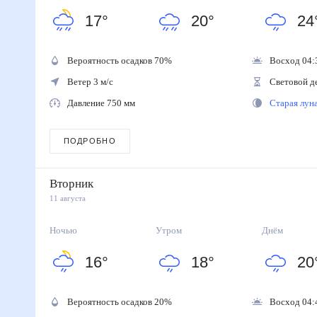
17
°
20
°
24
Вероятность осадков
70
%
Восход 04:
Ветер 3 м/с
Световой д
Давление 750 мм
Старая лу
ПОДРОБНО
Вторник
11 августа
Ночью
Утром
Днём
16
°
18
°
20
Вероятность осадков
20
%
Восход 04: