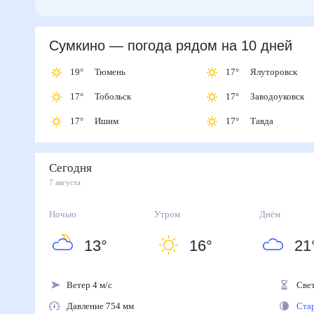
Сумкино
— погода рядом
на 10 дней
19
°
Тюмень
17
°
Ялуторовск
17
°
Тобольск
17
°
Заводоуковск
17
°
Ишим
17
°
Тавда
Сегодня
7 августа
Ночью
Утром
Днём
13
°
16
°
21
Ветер 4 м/с
Свето
Давление 754 мм
Стар