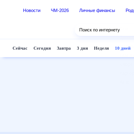
Новости
ЧМ-2026
Личные финансы
Ро
Еда
Поиск по интернету
Здор
Разв
Сейчас
Сегодня
Завтра
3 дня
Неделя
10 д
Дом 
Спор
Карь
Авто
Техн
Жизн
Сбер
Горо