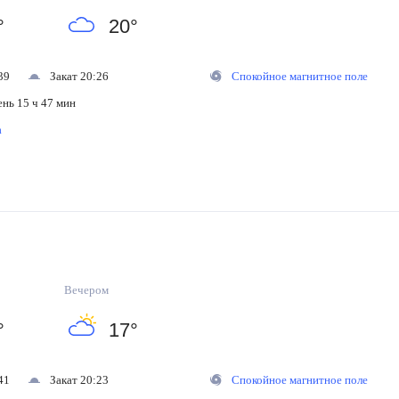
°
20
°
39
Закат 20:26
Спокойное магнитное поле
ень 15 ч 47 мин
на
Вечером
°
17
°
41
Закат 20:23
Спокойное магнитное поле