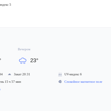
ндекс 5
Вечером
°
23
°
34
Закат 20:31
UV-индекс 6
ень 15 ч 57 мин
Спокойное магнитное поле
на