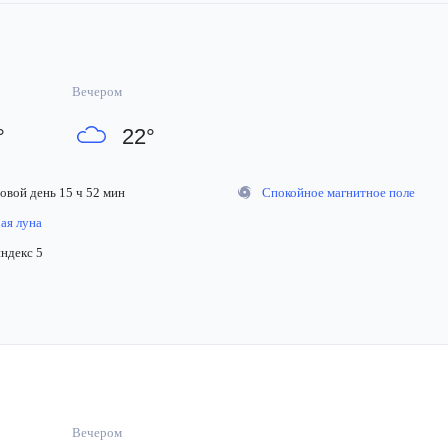
Вечером
°
22
°
вой день 15 ч 52 мин
Спокойное магнитное поле
я луна
декс 5
Вечером