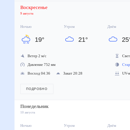
Воскресенье
9 августа
Ночью
Утром
Днём
19
°
21
°
25
Ветер 2 м/с
Свето
Давление 752 мм
Стара
Восход 04:36
Закат 20:28
UV-ин
ПОДРОБНО
Понедельник
10 августа
Ночью
Утром
Днём