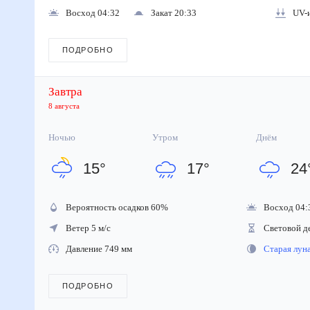
Восход 04:32
Закат 20:33
UV-и
ПОДРОБНО
Завтра
8 августа
Ночью
Утром
Днём
15
°
17
°
24
Вероятность осадков
60
%
Восход 04:
Ветер 5 м/с
Световой д
Давление 749 мм
Старая лу
ПОДРОБНО