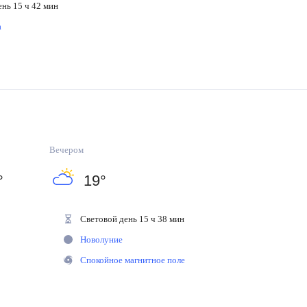
ень 15 ч 42 мин
на
Вечером
°
19
°
Световой день 15 ч 38 мин
Новолуние
Спокойное магнитное поле